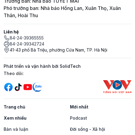
Trưởng ban: Nhà báo TUYẾT MAI
Phó trưởng ban: Nhà báo Hồng Lan, Xuân Thọ, Xuân
Thân, Hoài Thu
Liên hệ
84-24-39365555
84-24-39342724
41-43 phố Bà Triệu, phường Cửa Nam, TP. Hà Nội
Phát triển và vận hành bởi SolidTech
Mạng xã hội
Theo dõi:
Trang chủ
Mới nhất
Xem nhiều
Podcast
Bàn và luận
Đời sống - Xã hội