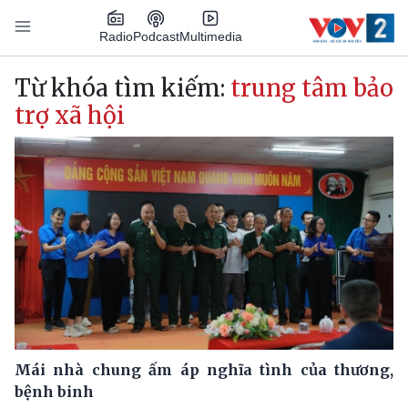
Nhảy đến nội dung
Podcast
Radio
Multimedia
Main navigation
Từ khóa tìm kiếm:
trung tâm bảo
trợ xã hội
Mái nhà chung ấm áp nghĩa tình của thương,
bệnh binh