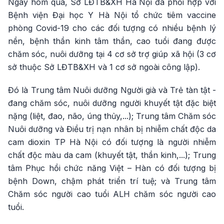
Ngày hôm qua, Sở LĐTB&XH Hà Nội đã phối hợp với
Bệnh viện Đại học Y Hà Nội tổ chức tiêm vaccine
phòng Covid-19 cho các đối tượng có nhiều bệnh lý
nền, bệnh thần kinh tâm thần, cao tuổi đang được
chăm sóc, nuôi dưỡng tại 4 cơ sở trợ giúp xã hội (3 cơ
sở thuộc Sở LĐTB&XH và 1 cơ sở ngoài công lập).
Đó là Trung tâm Nuôi dưỡng Người già và Trẻ tàn tật -
đang chăm sóc, nuôi dưỡng người khuyết tật đặc biệt
nặng (liệt, đao, não, úng thủy,...); Trung tâm Chăm sóc
Nuôi dưỡng và Điều trị nạn nhân bị nhiễm chất độc da
cam dioxin TP Hà Nội có đối tượng là người nhiễm
chất độc màu da cam (khuyết tật, thần kinh,...); Trung
tâm Phục hồi chức năng Việt – Hàn có đối tượng bị
bệnh Down, chậm phát triển trí tuệ; và Trung tâm
Chăm sóc người cao tuổi ALH chăm sóc người cao
tuổi.