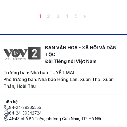
Pagination
Trang hiện thời
Trang
Trang
Trang
Trang
1
2
3
4
5
BAN VĂN HOÁ - XÃ HỘI VÀ DÂN
TỘC
Đài Tiếng nói Việt Nam
Trưởng ban: Nhà báo TUYẾT MAI
Phó trưởng ban: Nhà báo Hồng Lan, Xuân Thọ, Xuân
Thân, Hoài Thu
Liên hệ
84-24-39365555
84-24-39342724
41-43 phố Bà Triệu, phường Cửa Nam, TP. Hà Nội