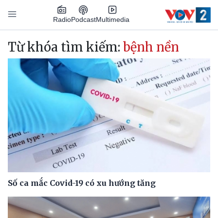
Nhảy đến nội dung
Podcast
Radio
Multimedia
Main navigation
Từ khóa tìm kiếm:
bệnh nền
Số ca mắc Covid-19 có xu hướng tăng