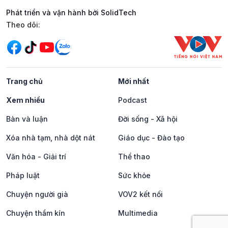
Phát triển và vận hành bởi SolidTech
Mạng xã hội
Theo dõi:
Trang chủ
Mới nhất
Xem nhiều
Podcast
Bàn và luận
Đời sống - Xã hội
Xóa nhà tạm, nhà dột nát
Giáo dục - Đào tạo
Văn hóa - Giải trí
Thể thao
Pháp luật
Sức khỏe
Chuyện người già
VOV2 kết nối
Chuyện thầm kín
Multimedia