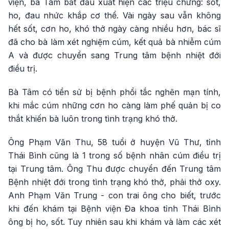
viện, bà Tâm bắt đầu xuất hiện các triệu chứng: sốt,
ho, đau nhức khắp cơ thể. Vài ngày sau vẫn không
hết sốt, cơn ho, khó thở ngày càng nhiều hơn, bác sĩ
đã cho bà làm xét nghiệm cúm, kết quả bà nhiễm cúm
A và được chuyển sang Trung tâm bệnh nhiệt đới
điều trị.
Bà Tâm có tiền sử bị bệnh phổi tắc nghẽn mạn tính,
khi mắc cúm những cơn ho càng làm phế quản bị co
thắt khiến bà luôn trong tình trạng khó thở.
Ông Phạm Văn Thu, 58 tuổi ở huyện Vũ Thư, tỉnh
Thái Bình cũng là 1 trong số bệnh nhân cúm điều trị
tại Trung tâm. Ông Thu được chuyển đến Trung tâm
Bệnh nhiệt đới trong tình trạng khó thở, phải thở oxy.
Anh Phạm Văn Trung - con trai ông cho biết, trước
khi đến khám tại Bệnh viện Đa khoa tỉnh Thái Bình
ông bị ho, sốt. Tuy nhiên sau khi khám và làm các xét