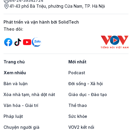
84-24-39342724
41-43 phố Bà Triệu, phường Cửa Nam, TP. Hà Nội
Phát triển và vận hành bởi SolidTech
Mạng xã hội
Theo dõi:
Trang chủ
Mới nhất
Xem nhiều
Podcast
Bàn và luận
Đời sống - Xã hội
Xóa nhà tạm, nhà dột nát
Giáo dục - Đào tạo
Văn hóa - Giải trí
Thể thao
Pháp luật
Sức khỏe
Chuyện người già
VOV2 kết nối