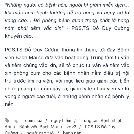
"Những người có bệnh nền, người bị giảm miễn dịch...
khi mắc cúm bệnh thường dễ trở nặng và nguy cơ tử
vong cao... Để phòng bệnh quan trọng nhất là hàng
năm phải tiêm vắc xin"
- PGS.TS Đỗ Duy Cường
khuyến cáo.
PGS.TS Đỗ Duy Cường thông tin thêm, tới đây Bệnh
viện Bạch Mai sẽ đưa vào hoạt động Trung tâm tư vấn
và tiêm chủng vắc xin, sẽ tổ chức tư vấn và tiêm vắc
xin phòng cúm cho các bệnh nhân nằm điều trị nội
trú trước khi ra viện, với mục tiêu giúp giảm các biến
chứng nặng do cúm gây ra, giảm tỷ lệ nhập viện và tử
vong ở người cao tuổi, ở những bệnh nhân có bệnh lý
nền.
Tag:
cúm mùa
nguy hiểm
Trung tâm Bệnh nhiệt
đới
Bệnh viện Bạch Mai
vov2
PGS.TS Đỗ Duy
Cường
người cao tuổi
bệnh nền