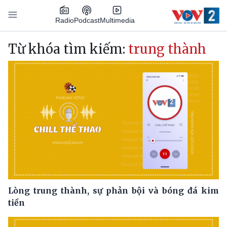
Nhảy đến nội dung
Podcast
Radio
Multimedia
Main navigation
Từ khóa tìm kiếm:
trung thành
Lòng trung thành, sự phản bội và bóng đá kim
tiền