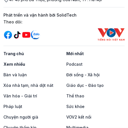
Phát triển và vận hành bởi SolidTech
Mạng xã hội
Theo dõi:
Trang chủ
Mới nhất
Xem nhiều
Podcast
Bàn và luận
Đời sống - Xã hội
Xóa nhà tạm, nhà dột nát
Giáo dục - Đào tạo
Văn hóa - Giải trí
Thể thao
Pháp luật
Sức khỏe
Chuyện người già
VOV2 kết nối
Chuyện thầm kín
Multimedia