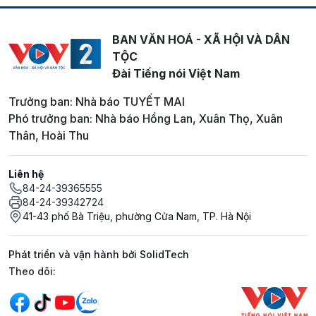
BAN VĂN HOÁ - XÃ HỘI VÀ DÂN
TỘC
Đài Tiếng nói Việt Nam
Trưởng ban: Nhà báo TUYẾT MAI
Phó trưởng ban: Nhà báo Hồng Lan, Xuân Thọ, Xuân
Thân, Hoài Thu
Liên hệ
84-24-39365555
84-24-39342724
41-43 phố Bà Triệu, phường Cửa Nam, TP. Hà Nội
Phát triển và vận hành bởi SolidTech
Mạng xã hội
Theo dõi: