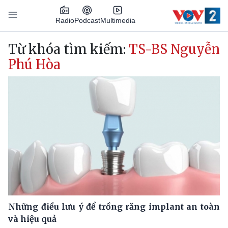
Nhảy đến nội dung
Podcast
Radio
Multimedia
Main navigation
Từ khóa tìm kiếm:
TS-BS Nguyễn
Phú Hòa
Những điều lưu ý để trồng răng implant an toàn
và hiệu quả