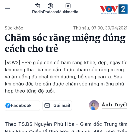
Nhảy đến nội dung
Podcast
Radio
Multimedia
Main navigation
Sức khỏe
Thứ sáu, 07:00, 30/04/2021
Chăm sóc răng miệng đúng
cách cho trẻ
[VOV2] - Để giúp con có hàm răng khỏe, đẹp, ngay từ
khi mang thai, bà mẹ cần được chăm sóc răng miệng
và ăn uống đủ chất dinh dưỡng, bổ sung can xi. Sau
khi chào đời, trẻ cần được chăm sóc răng miệng phù
hợp theo từng độ tuổi.
Ánh Tuyết
Facebook
Gửi mail
Theo TS.BS Nguyễn Phú Hòa – Giám đốc Trung tâm
Nha khoa Quốc tế Phú Hòa ở địa chỉ 484, phố Trần