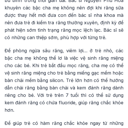
bú bình trong thời gian dài. Bác sĩ Nguyễn Phú Hòa
khuyên các bậc cha mẹ không nên đợi khi răng sữa
được thay hết mới đưa con đến bác sĩ nha khoa mà
nên đưa trẻ đi kiểm tra răng thường xuyên, định kỳ để
phát hiện sớm tình trạng răng mọc lệch lạc. Bác sĩ sẽ
có những can thiệp sớm, phù hợp với từng trẻ.
Để phòng ngừa sâu răng, viêm lợi… ở trẻ nhỏ, các
bậc cha mẹ không thể lơ là việc vệ sinh răng miệng
cho các bé. Khi trẻ bắt đầu mọc răng, cha mẹ có thể
vệ sinh răng miệng cho trẻ bằng miếng gạc mềm hoặc
bàn chải mềm bằng silicon. Trẻ lớn hơn có thể hướng
dẫn chải răng bằng bàn chải và kem đánh răng dành
riêng cho bé. Với trẻ trên 7 tuổi thì có thể sử dụng
kem đánh răng có chứa fluoride, giúp răng chắc khỏe
hơn.
Để giúp trẻ có hàm răng chắc khỏe ngay từ những