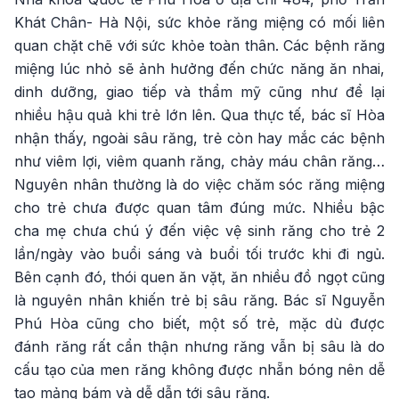
Khát Chân- Hà Nội, sức khỏe răng miệng có mối liên
quan chặt chẽ với sức khỏe toàn thân. Các bệnh răng
miệng lúc nhỏ sẽ ảnh hưởng đến chức năng ăn nhai,
dinh dưỡng, giao tiếp và thẩm mỹ cũng như để lại
nhiều hậu quả khi trẻ lớn lên. Qua thực tế, bác sĩ Hòa
nhận thấy, ngoài sâu răng, trẻ còn hay mắc các bệnh
như viêm lợi, viêm quanh răng, chảy máu chân răng…
Nguyên nhân thường là do việc chăm sóc răng miệng
cho trẻ chưa được quan tâm đúng mức. Nhiều bậc
cha mẹ chưa chú ý đến việc vệ sinh răng cho trẻ 2
lần/ngày vào buổi sáng và buổi tối trước khi đi ngủ.
Bên cạnh đó, thói quen ăn vặt, ăn nhiều đồ ngọt cũng
là nguyên nhân khiến trẻ bị sâu răng. Bác sĩ Nguyễn
Phú Hòa cũng cho biết, một số trẻ, mặc dù được
đánh răng rất cẩn thận nhưng răng vẫn bị sâu là do
cấu tạo của men răng không được nhẵn bóng nên dễ
tạo mảng bám và dễ dẫn tới sâu răng.