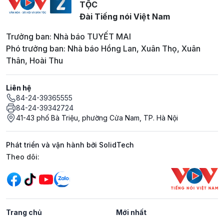
TỘC
Đài Tiếng nói Việt Nam
Trưởng ban: Nhà báo TUYẾT MAI
Phó trưởng ban: Nhà báo Hồng Lan, Xuân Thọ, Xuân
Thân, Hoài Thu
Liên hệ
84-24-39365555
84-24-39342724
41-43 phố Bà Triệu, phường Cửa Nam, TP. Hà Nội
Phát triển và vận hành bởi SolidTech
Mạng xã hội
Theo dõi:
Trang chủ
Mới nhất