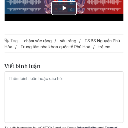
Play
Video
Tag:
chăm sóc răng
sâu răng
TS.BS Nguyễn Phú
Hòa
Trung tâm nha khoa quốc tế Phú Hoà
trẻ em
Viết bình luận
This site is protected by reCAPTCHA and the Google
Privacy Policy
and
Terms of