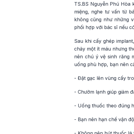
TS.BS Nguyễn Phú Hòa kh
miệng, nghe tư vấn từ b
không cũng như những vấ
phối hợp với bác sĩ nếu c
Sau khi cấy ghép implant,
chảy một ít máu nhưng th
nên chú ý vệ sinh răng 
uống phù hợp, bạn nên cầ
- Đặt gạc lên vùng cấy t
- Chườm lạnh giúp giảm đ
- Uống thuốc theo đúng h
- Bạn nên hạn chế vận độ
- Không nên hút thuốc lá t