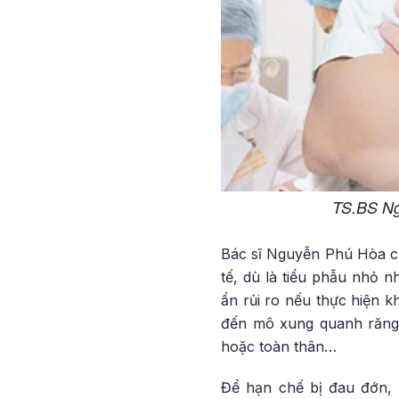
TS.BS Ng
Bác sĩ Nguyễn Phú Hòa cũn
tế, dù là tiểu phẫu nhỏ 
ẩn rủi ro nếu thực hiện k
đến mô xung quanh răng;
hoặc toàn thân…
Để hạn chế bị đau đớn, đ