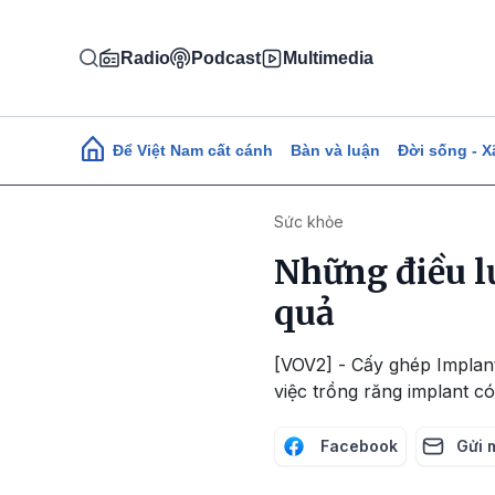
Nhảy đến nội dung
Radio
Podcast
Multimedia
Main navigation
Để Việt Nam cất cánh
Bàn và luận
Đời sống - X
Sức khỏe
Những điều l
quả
[VOV2] - Cấy ghép Implant
việc trồng răng implant 
Facebook
Gửi 