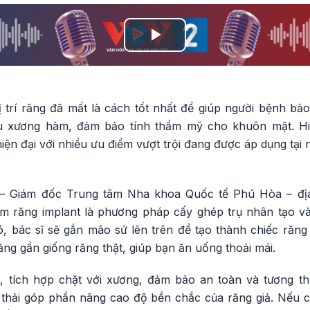
Play
Video
ị trí răng đã mất là cách tốt nhất để giúp người bệnh bả
êu xương hàm, đảm bảo tính thẩm mỹ cho khuôn mặt. Hi
ện đại với nhiều ưu điểm vượt trội đang được áp dụng tại 
 Giám đốc Trung tâm Nha khoa Quốc tế Phú Hòa – địa
àm răng implant là phương pháp cấy ghép trụ nhân tạo 
, bác sĩ sẽ gắn mão sứ lên trên để tạo thành chiếc răng 
ng gần giống răng thật, giúp bạn ăn uống thoải mái.
n, tích hợp chặt với xương, đảm bảo an toàn và tương thí
thải góp phần nâng cao độ bền chắc của răng giả. Nếu 