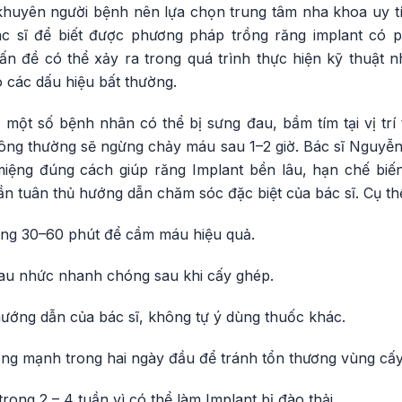
uyên người bệnh nên lựa chọn trung tâm nha khoa uy tín
ác sĩ để biết được phương pháp trồng răng implant có 
n đề có thể xảy ra trong quá trình thực hiện kỹ thuật 
ó các dấu hiệu bất thường.
 một số bệnh nhân có thể bị sưng đau, bầm tím tại vị trí
ông thường sẽ ngừng chảy máu sau 1–2 giờ. Bác sĩ Nguy
miệng đúng cách giúp răng Implant bền lâu, hạn chế biế
n tuân thủ hướng dẫn chăm sóc đặc biệt của bác sĩ. Cụ th
rong 30–60 phút để cầm máu hiệu quả.
au nhức nhanh chóng sau khi cấy ghép.
ướng dẫn của bác sĩ, không tự ý dùng thuốc khác.
ng mạnh trong hai ngày đầu để tránh tổn thương vùng cấy
rong 2 – 4 tuần vì có thể làm Implant bị đào thải.