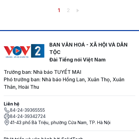
Pagination
Trang hiện thời
Trang
1
2
BAN VĂN HOÁ - XÃ HỘI VÀ DÂN
TỘC
Đài Tiếng nói Việt Nam
Trưởng ban: Nhà báo TUYẾT MAI
Phó trưởng ban: Nhà báo Hồng Lan, Xuân Thọ, Xuân
Thân, Hoài Thu
Liên hệ
84-24-39365555
84-24-39342724
41-43 phố Bà Triệu, phường Cửa Nam, TP. Hà Nội