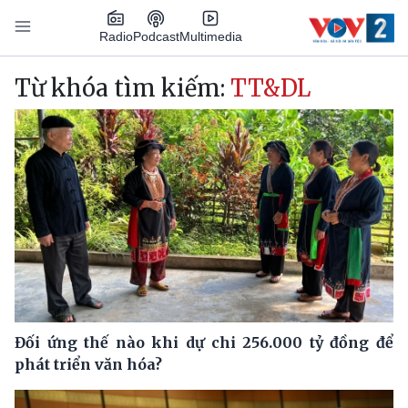
Nhảy đến nội dung
Podcast
Radio
Multimedia
Main navigation
Từ khóa tìm kiếm:
TT&DL
Đối ứng thế nào khi dự chi 256.000 tỷ đồng để
phát triển văn hóa?