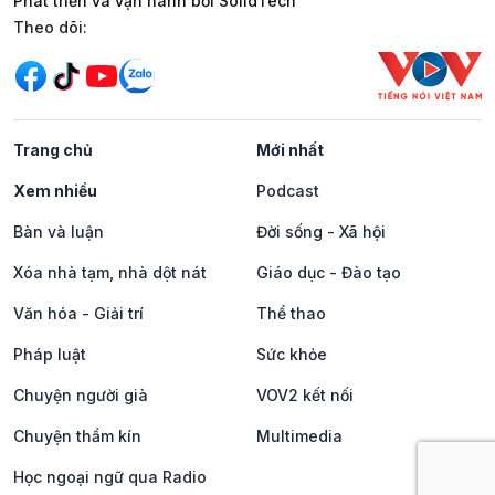
Phát triển và vận hành bởi SolidTech
Mạng xã hội
Theo dõi:
Trang chủ
Mới nhất
Xem nhiều
Podcast
Bàn và luận
Đời sống - Xã hội
Xóa nhà tạm, nhà dột nát
Giáo dục - Đào tạo
Văn hóa - Giải trí
Thể thao
Pháp luật
Sức khỏe
Chuyện người già
VOV2 kết nối
Chuyện thầm kín
Multimedia
Học ngoại ngữ qua Radio