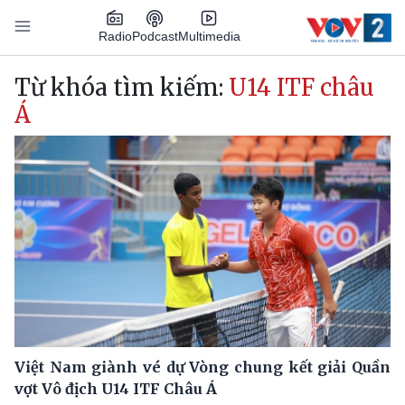
Nhảy đến nội dung
Podcast
Radio
Multimedia
Main navigation
Từ khóa tìm kiếm:
U14 ITF châu
Á
Việt Nam giành vé dự Vòng chung kết giải Quần
vợt Vô địch U14 ITF Châu Á