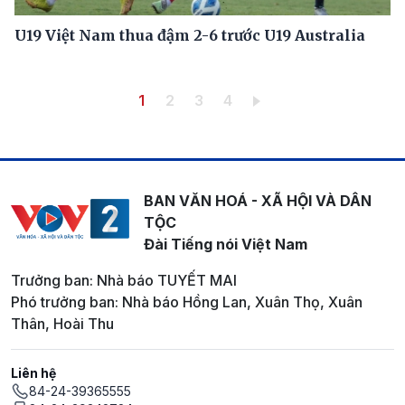
U19 Việt Nam thua đậm 2-6 trước U19 Australia
Pagination
Trang hiện thời
Trang
Trang
Trang
1
2
3
4
BAN VĂN HOÁ - XÃ HỘI VÀ DÂN
TỘC
Đài Tiếng nói Việt Nam
Trưởng ban: Nhà báo TUYẾT MAI
Phó trưởng ban: Nhà báo Hồng Lan, Xuân Thọ, Xuân
Thân, Hoài Thu
Liên hệ
84-24-39365555