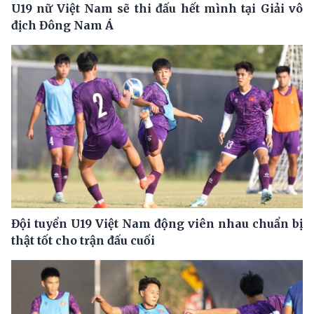
U19 nữ Việt Nam sẽ thi đấu hết mình tại Giải vô
địch Đông Nam Á
Đội tuyển U19 Việt Nam động viên nhau chuẩn bị
thật tốt cho trận đấu cuối