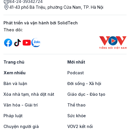
84-24-39342724
41-43 phố Bà Triệu, phường Cửa Nam, TP. Hà Nội
Phát triển và vận hành bởi SolidTech
Mạng xã hội
Theo dõi:
Trang chủ
Mới nhất
Xem nhiều
Podcast
Bàn và luận
Đời sống - Xã hội
Xóa nhà tạm, nhà dột nát
Giáo dục - Đào tạo
Văn hóa - Giải trí
Thể thao
Pháp luật
Sức khỏe
Chuyện người già
VOV2 kết nối