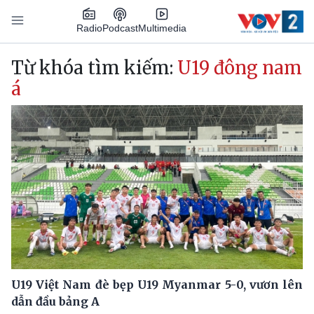
Nhảy đến nội dung
Podcast
Radio
Multimedia
Main navigation
Từ khóa tìm kiếm:
U19 đông nam
á
U19 Việt Nam đè bẹp U19 Myanmar 5-0, vươn lên
dẫn đầu bảng A