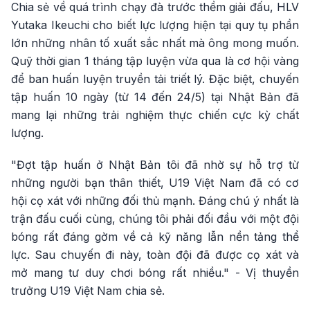
Chia sẻ về quá trình chạy đà trước thềm giải đấu, HLV
Yutaka Ikeuchi cho biết lực lượng hiện tại quy tụ phần
lớn những nhân tố xuất sắc nhất mà ông mong muốn.
Quỹ thời gian 1 tháng tập luyện vừa qua là cơ hội vàng
để ban huấn luyện truyền tải triết lý. Đặc biệt, chuyến
tập huấn 10 ngày (từ 14 đến 24/5) tại Nhật Bản đã
mang lại những trải nghiệm thực chiến cực kỳ chất
lượng.
"Đợt tập huấn ở Nhật Bản tôi đã nhờ sự hỗ trợ từ
những người bạn thân thiết, U19 Việt Nam đã có cơ
hội cọ xát với những đối thủ mạnh. Đáng chú ý nhất là
trận đấu cuối cùng, chúng tôi phải đối đầu với một đội
bóng rất đáng gờm về cả kỹ năng lẫn nền tảng thể
lực. Sau chuyến đi này, toàn đội đã được cọ xát và
mở mang tư duy chơi bóng rất nhiều." - Vị thuyền
trưởng U19 Việt Nam chia sẻ.