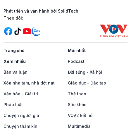
Phát triển và vận hành bởi SolidTech
Mạng xã hội
Theo dõi:
Trang chủ
Mới nhất
Xem nhiều
Podcast
Bàn và luận
Đời sống - Xã hội
Xóa nhà tạm, nhà dột nát
Giáo dục - Đào tạo
Văn hóa - Giải trí
Thể thao
Pháp luật
Sức khỏe
Chuyện người già
VOV2 kết nối
Chuyện thầm kín
Multimedia