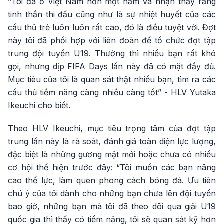
“Tôi đã ở Việt Nam hơn một năm và nhận thấy rằng
tinh thần thi đấu cũng như là sự nhiệt huyết của các
cầu thủ trẻ luôn luôn rất cao, đó là điều tuyệt vời. Đợt
này tôi đã phối hợp với liên đoàn để tổ chức đợt tập
trung đội tuyển U19. Thường thì nhiều bạn rất khó
gọi, nhưng dịp FIFA Days lần này đã có mặt đầy đủ.
Mục tiêu của tôi là quan sát thật nhiều bạn, tìm ra các
cầu thủ tiềm năng càng nhiều càng tốt” - HLV Yutaka
Ikeuchi cho biết.
Theo HLV Ikeuchi, mục tiêu trọng tâm của đợt tập
trung lần này là rà soát, đánh giá toàn diện lực lượng,
đặc biệt là những gương mặt mới hoặc chưa có nhiều
cơ hội thể hiện trước đây: “Tôi muốn các bạn nâng
cao thể lực, làm quen phong cách bóng đá. Ưu tiên
chú ý của tôi dành cho những bạn chưa lên đội tuyển
bao giờ, những bạn mà tôi đã theo dõi qua giải U19
quốc gia thì thấy có tiềm năng, tôi sẽ quan sát kỹ hơn