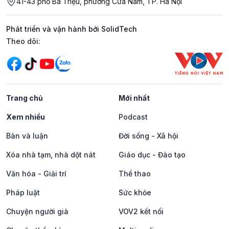
41-43 phố Bà Triệu, phường Cửa Nam, TP. Hà Nội
Phát triển và vận hành bởi SolidTech
Mạng xã hội
Theo dõi:
Trang chủ
Mới nhất
Xem nhiều
Podcast
Bàn và luận
Đời sống - Xã hội
Xóa nhà tạm, nhà dột nát
Giáo dục - Đào tạo
Văn hóa - Giải trí
Thể thao
Pháp luật
Sức khỏe
Chuyện người già
VOV2 kết nối