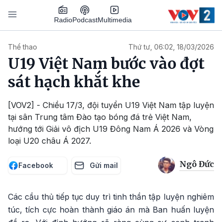
Nhảy đến nội dung
Podcast
Radio
Multimedia
Main navigation
Thể thao
Thứ tư, 06:02, 18/03/2026
U19 Việt Nam bước vào đợt
sát hạch khắt khe
[VOV2] - Chiều 17/3, đội tuyển U19 Việt Nam tập luyện
tại sân Trung tâm Đào tạo bóng đá trẻ Việt Nam,
hướng tới Giải vô địch U19 Đông Nam Á 2026 và Vòng
loại U20 châu Á 2027.
Ngô Đức
Facebook
Gửi mail
Các cầu thủ tiếp tục duy trì tinh thần tập luyện nghiêm
túc, tích cực hoàn thành giáo án mà Ban huấn luyện