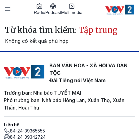
Nhảy đến nội dung
Podcast
Radio
Multimedia
Main navigation
Từ khóa tìm kiếm:
Tập trung
Không có kết quả phù hợp
BAN VĂN HOÁ - XÃ HỘI VÀ DÂN
TỘC
Đài Tiếng nói Việt Nam
Trưởng ban: Nhà báo TUYẾT MAI
Phó trưởng ban: Nhà báo Hồng Lan, Xuân Thọ, Xuân
Thân, Hoài Thu
Liên hệ
84-24-39365555
84-24-39342724