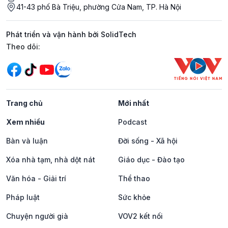
41-43 phố Bà Triệu, phường Cửa Nam, TP. Hà Nội
Phát triển và vận hành bởi SolidTech
Mạng xã hội
Theo dõi:
Trang chủ
Mới nhất
Xem nhiều
Podcast
Bàn và luận
Đời sống - Xã hội
Xóa nhà tạm, nhà dột nát
Giáo dục - Đào tạo
Văn hóa - Giải trí
Thể thao
Pháp luật
Sức khỏe
Chuyện người già
VOV2 kết nối