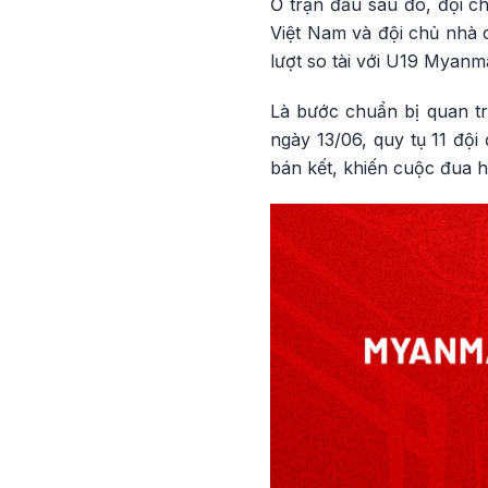
Ở trận đấu sau đó, đội c
Việt Nam và đội chủ nhà c
lượt so tài với U19 Myanm
Là bước chuẩn bị quan t
ngày 13/06, quy tụ 11 đội
bán kết, khiến cuộc đua hi