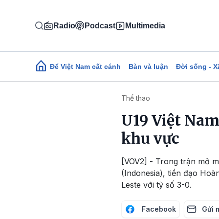
Nhảy đến nội dung
Radio
Podcast
Multimedia
Main navigation
Để Việt Nam cất cánh
Bàn và luận
Đời sống - X
Thể thao
U19 Việt Nam 
khu vực
[VOV2] - Trong trận mở m
(Indonesia), tiền đạo Ho
Leste với tỷ số 3-0.
Facebook
Gửi 