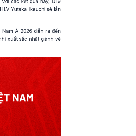
 Với các kết quả này, U19
 HLV Yutaka Ikeuchi sẽ lần
g Nam Á 2026 diễn ra đến
nhì xuất sắc nhất giành vé