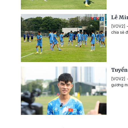
Lê Mi
[VOV2] -
chia sẻ 
Tuyển
[VOV2] -
gương mặ