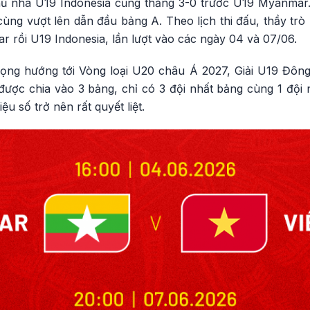
hủ nhà U19 Indonesia cũng thắng 3-0 trước U19 Myanmar.
ùng vượt lên dẫn đầu bảng A. Theo lịch thi đấu, thầy trò
ar rồi U19 Indonesia, lần lượt vào các ngày 04 và 07/06.
rọng hướng tới Vòng loại U20 châu Á 2027, Giải U19 Đôn
 được chia vào 3 bảng, chỉ có 3 đội nhất bảng cùng 1 đội 
ệu số trở nên rất quyết liệt.