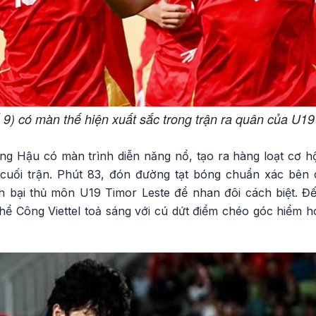
) có màn thế hiện xuất sắc trong trận ra quân của U1
g Hậu có màn trình diễn năng nổ, tạo ra hàng loạt cơ hội
 cuối trận. Phút 83, đón đường tạt bóng chuẩn xác bên
h bại thủ môn U19 Timor Leste để nhan đôi cách biệt. Đến
 Công Viettel toả sáng với cú dứt điểm chéo góc hiểm hóc