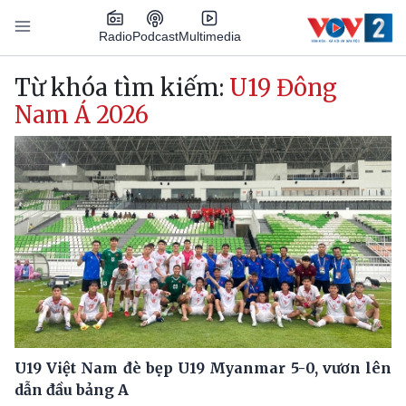
Nhảy đến nội dung
Podcast
Radio
Multimedia
Main navigation
Từ khóa tìm kiếm:
U19 Đông
Nam Á 2026
U19 Việt Nam đè bẹp U19 Myanmar 5-0, vươn lên
dẫn đầu bảng A