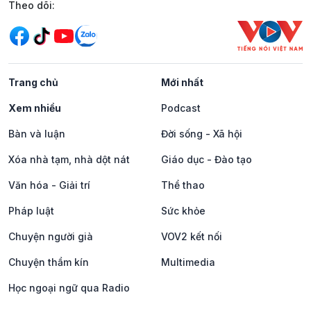
Mạng xã hội
Theo dõi:
Trang chủ
Mới nhất
Xem nhiều
Podcast
Bàn và luận
Đời sống - Xã hội
Xóa nhà tạm, nhà dột nát
Giáo dục - Đào tạo
Văn hóa - Giải trí
Thể thao
Pháp luật
Sức khỏe
Chuyện người già
VOV2 kết nối
Chuyện thầm kín
Multimedia
Học ngoại ngữ qua Radio