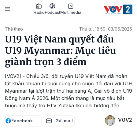
Nhảy đến nội dung
Podcast
Radio
Multimedia
Main navigation
Thể thao
Thứ tư, 18:59, 03/06/2026
U19 Việt Nam quyết đấu
U19 Myanmar: Mục tiêu
giành trọn 3 điểm
[VOV2] - Chiều 3/6, đội tuyển U19 Việt Nam đã hoàn
tất khâu chuẩn bị cuối cùng cho cuộc đối đầu với U19
Myanmar tại lượt trận thứ hai bảng A, Giải vô địch U19
Đông Nam Á 2026. Một chiến thắng là mục tiêu bắt
buộc mà thầy trò HLV Yutaka Ikeuchi hướng đến.
VOV2
Facebook
Gửi mail