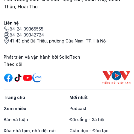
Thân, Hoài Thu
Liên hệ
84-24-39365555
84-24-39342724
41-43 phố Bà Triệu, phường Cửa Nam, TP. Hà Nội
Phát triển và vận hành bởi SolidTech
Mạng xã hội
Theo dõi:
Trang chủ
Mới nhất
Xem nhiều
Podcast
Bàn và luận
Đời sống - Xã hội
Xóa nhà tạm, nhà dột nát
Giáo dục - Đào tạo