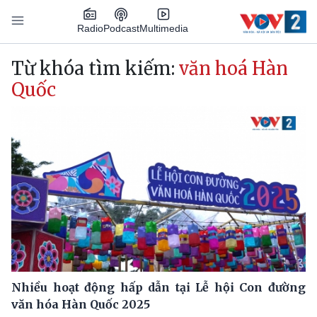
Nhảy đến nội dung
Podcast
Radio
Multimedia
Main navigation
Từ khóa tìm kiếm:
văn hoá Hàn
Quốc
Nhiều hoạt động hấp dẫn tại Lễ hội Con đường
văn hóa Hàn Quốc 2025