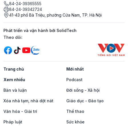
84-24-39365555
84-24-39342724
41-43 phố Bà Triệu, phường Cửa Nam, TP. Hà Nội
Phát triển và vận hành bởi SolidTech
Mạng xã hội
Theo dõi:
Trang chủ
Mới nhất
Xem nhiều
Podcast
Bàn và luận
Đời sống - Xã hội
Xóa nhà tạm, nhà dột nát
Giáo dục - Đào tạo
Văn hóa - Giải trí
Thể thao
Pháp luật
Sức khỏe