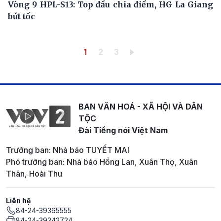
Vòng 9 HPL-S13: Top đầu chia điểm, HG La Giang
bứt tốc
Pagination
Trang hiện thời
Trang
Trang
1
2
3
BAN VĂN HOÁ - XÃ HỘI VÀ DÂN
TỘC
Đài Tiếng nói Việt Nam
Trưởng ban: Nhà báo TUYẾT MAI
Phó trưởng ban: Nhà báo Hồng Lan, Xuân Thọ, Xuân
Thân, Hoài Thu
Liên hệ
84-24-39365555
84-24-39342724