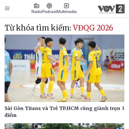
Nhảy đến nội dung
Podcast
Radio
Multimedia
Main navigation
Từ khóa tìm kiếm:
VĐQG 2026
Sài Gòn Titans và Trẻ TP.HCM cùng giành trọn 3
điểm