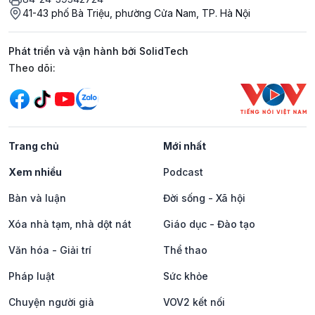
41-43 phố Bà Triệu, phường Cửa Nam, TP. Hà Nội
Phát triển và vận hành bởi SolidTech
Mạng xã hội
Theo dõi:
Trang chủ
Mới nhất
Xem nhiều
Podcast
Bàn và luận
Đời sống - Xã hội
Xóa nhà tạm, nhà dột nát
Giáo dục - Đào tạo
Văn hóa - Giải trí
Thể thao
Pháp luật
Sức khỏe
Chuyện người già
VOV2 kết nối