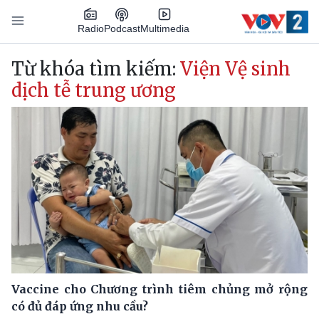
Nhảy đến nội dung
Podcast
Radio
Multimedia
Main navigation
Từ khóa tìm kiếm:
Viện Vệ sinh
dịch tễ trung ương
Vaccine cho Chương trình tiêm chủng mở rộng
có đủ đáp ứng nhu cầu?