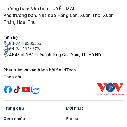
Trưởng ban: Nhà báo TUYẾT MAI
Phó trưởng ban: Nhà báo Hồng Lan, Xuân Thọ, Xuân
Thân, Hoài Thu
Liên hệ
84-24-39365555
84-24-39342724
41-43 phố Bà Triệu, phường Cửa Nam, TP. Hà Nội
Phát triển và vận hành bởi SolidTech
Mạng xã hội
Theo dõi:
Trang chủ
Mới nhất
Xem nhiều
Podcast