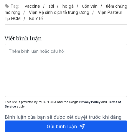
Tag:
vaccine
sởi
ho gà
uốn ván
tiêm chủng
mở rộng
Viện Vệ sinh dịch tễ trung ương
Viện Pasteur
Tp HCM
Bộ Y tế
Viết bình luận
This site is protected by reCAPTCHA and the Google
Privacy Policy
and
Terms of
Service
apply.
Bình luận của bạn sẽ được xét duyệt trước khi đăng
Gửi bình luận