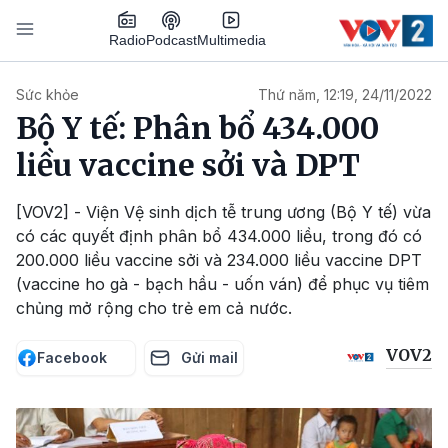
Nhảy đến nội dung
Podcast
Radio
Multimedia
Main navigation
Sức khỏe
Thứ năm, 12:19, 24/11/2022
Bộ Y tế: Phân bổ 434.000
liều vaccine sởi và DPT
[VOV2] - Viện Vệ sinh dịch tễ trung ương (Bộ Y tế) vừa
có các quyết định phân bổ 434.000 liều, trong đó có
200.000 liều vaccine sởi và 234.000 liều vaccine DPT
(vaccine ho gà - bạch hầu - uốn ván) để phục vụ tiêm
chủng mở rộng cho trẻ em cả nước.
VOV2
Facebook
Gửi mail