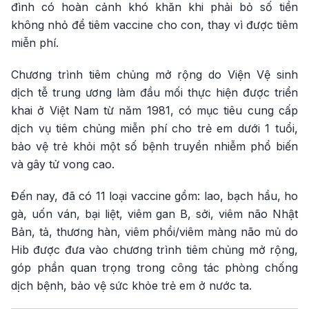
đình có hoàn cảnh khó khăn khi phải bỏ số tiền
không nhỏ để tiêm vaccine cho con, thay vì được tiêm
miễn phí.
Chương trình tiêm chủng mở rộng do Viện Vệ sinh
dịch tễ trung ương làm đầu mối thực hiện được triển
khai ở Việt Nam từ năm 1981, có mục tiêu cung cấp
dịch vụ tiêm chủng miễn phí cho trẻ em dưới 1 tuổi,
bảo vệ trẻ khỏi một số bệnh truyền nhiễm phổ biến
và gây tử vong cao.
Đến nay, đã có 11 loại vaccine gồm: lao, bạch hầu, ho
gà, uốn ván, bại liệt, viêm gan B, sởi, viêm não Nhật
Bản, tả, thương hàn, viêm phổi/viêm màng não mủ do
Hib được đưa vào chương trình tiêm chủng mở rộng,
góp phần quan trọng trong công tác phòng chống
dịch bệnh, bảo vệ sức khỏe trẻ em ở nước ta.