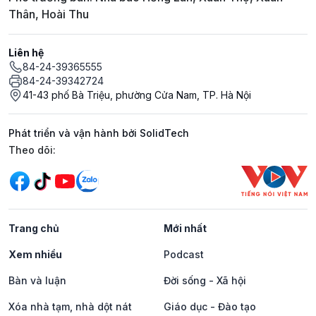
Thân, Hoài Thu
Liên hệ
84-24-39365555
84-24-39342724
41-43 phố Bà Triệu, phường Cửa Nam, TP. Hà Nội
Phát triển và vận hành bởi SolidTech
Mạng xã hội
Theo dõi:
Trang chủ
Mới nhất
Xem nhiều
Podcast
Bàn và luận
Đời sống - Xã hội
Xóa nhà tạm, nhà dột nát
Giáo dục - Đào tạo