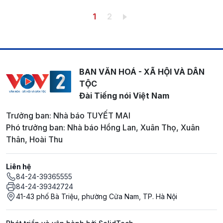
Pagination
Trang hiện thời
Trang
1
2
BAN VĂN HOÁ - XÃ HỘI VÀ DÂN
TỘC
Đài Tiếng nói Việt Nam
Trưởng ban: Nhà báo TUYẾT MAI
Phó trưởng ban: Nhà báo Hồng Lan, Xuân Thọ, Xuân
Thân, Hoài Thu
Liên hệ
84-24-39365555
84-24-39342724
41-43 phố Bà Triệu, phường Cửa Nam, TP. Hà Nội