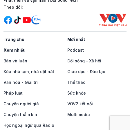
Phát triển và vận hành bởi SolidTech
Mạng xã hội
Theo dõi:
Trang chủ
Mới nhất
Xem nhiều
Podcast
Bàn và luận
Đời sống - Xã hội
Xóa nhà tạm, nhà dột nát
Giáo dục - Đào tạo
Văn hóa - Giải trí
Thể thao
Pháp luật
Sức khỏe
Chuyện người già
VOV2 kết nối
Chuyện thầm kín
Multimedia
Học ngoại ngữ qua Radio