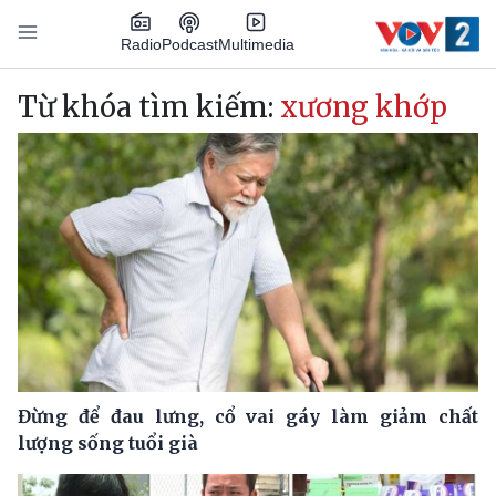
Nhảy đến nội dung
Podcast
Radio
Multimedia
Main navigation
Từ khóa tìm kiếm:
xương khớp
Đừng để đau lưng, cổ vai gáy làm giảm chất
lượng sống tuổi già