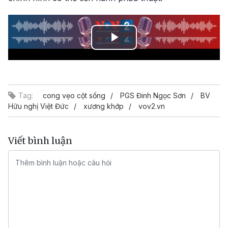
Play
Video
Tag:
cong vẹo cột sống
PGS Đinh Ngọc Sơn
BV
Hữu nghị Việt Đức
xương khớp
vov2.vn
Viết bình luận