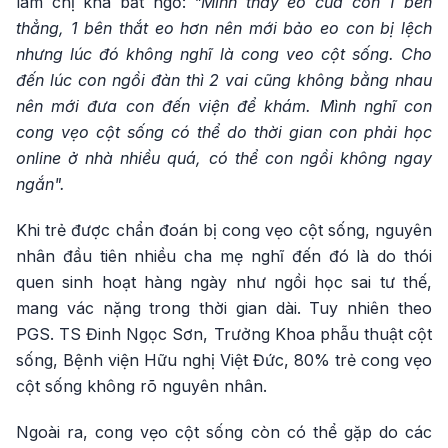
làm chị khá bất ngờ:
"Mình thấy eo của con 1 bên
thẳng, 1 bên thắt eo hơn nên mới bảo eo con bị lệch
nhưng lúc đó không nghĩ là cong veo cột sống. Cho
đến lúc con ngồi đàn thì 2 vai cũng không bằng nhau
nên mới đưa con đến viện để khám. Mình nghĩ con
cong vẹo cột sống có thể do thời gian con phải học
online ở nhà nhiều quá, có thể con ngồi không ngay
ngắn".
Khi trẻ được chẩn đoán bị cong vẹo cột sống, nguyên
nhân đầu tiên nhiều cha mẹ nghĩ đến đó là do thói
quen sinh hoạt hàng ngày như ngồi học sai tư thế,
mang vác nặng trong thời gian dài. Tuy nhiên theo
PGS. TS Đinh Ngọc Sơn, Trưởng Khoa phẫu thuật cột
sống, Bệnh viện Hữu nghị Việt Đức, 80% trẻ cong vẹo
cột sống không rõ nguyên nhân.
Ngoài ra, cong vẹo cột sống còn có thể gặp do các