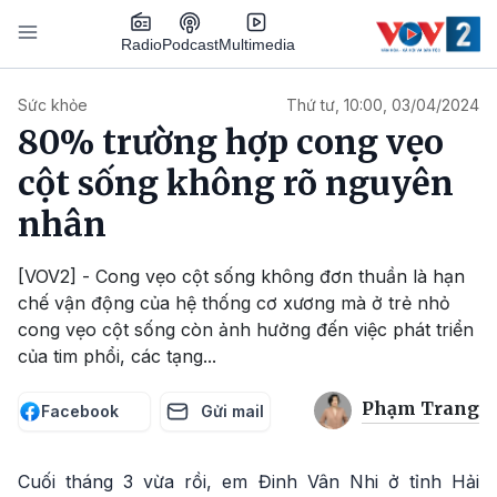
Nhảy đến nội dung
Podcast
Radio
Multimedia
Main navigation
Sức khỏe
Thứ tư, 10:00, 03/04/2024
80% trường hợp cong vẹo
cột sống không rõ nguyên
nhân
[VOV2] - Cong vẹo cột sống không đơn thuần là hạn
chế vận động của hệ thống cơ xương mà ở trẻ nhỏ
cong vẹo cột sống còn ảnh hưởng đến việc phát triển
của tim phổi, các tạng...
Phạm Trang
Facebook
Gửi mail
Cuối tháng 3 vừa rồi, em Đinh Vân Nhi ở tỉnh Hải