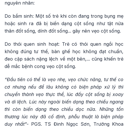
nguyên nhân:
Do bẩm sinh: Một số trẻ khi còn đang trong bụng mẹ
hoặc sinh ra đã bị biến dạng cột sống như tật nửa
thân đốt sống, dính đốt sống... gây nên vẹo cột sống.
Do thói quen sinh hoạt: Trẻ có thói quen ngồi học
không đúng tư thế, bàn ghế học không đạt chuẩn,
đeo cặp sách nặng lệch về một bên,... cũng khiến trẻ
dễ mắc bệnh cong vẹo cột sống.
“Đầu tiên có thể là vẹo nhẹ, vẹo chức năng, tư thế co
cơ nhưng nếu để lâu không có biện pháp xử lý thì
chuyển thành vẹo thực thể, lúc đấy cột sống bị xoay
và di lệch. Lúc này ngoài biến dạng theo chiều ngang
thì còn biến dạng theo chiều dọc nữa. Những tổn
thương lúc này đã cố định, phẫu thuật là biện pháp
duy nhất”-
PGS. TS Đinh Ngọc Sơn, Trưởng Khoa