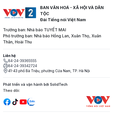
BAN VĂN HOÁ - XÃ HỘI VÀ DÂN
TỘC
Đài Tiếng nói Việt Nam
Trưởng ban: Nhà báo TUYẾT MAI
Phó trưởng ban: Nhà báo Hồng Lan, Xuân Thọ, Xuân
Thân, Hoài Thu
Liên hệ
84-24-39365555
84-24-39342724
41-43 phố Bà Triệu, phường Cửa Nam, TP. Hà Nội
Phát triển và vận hành bởi SolidTech
Mạng xã hội
Theo dõi: