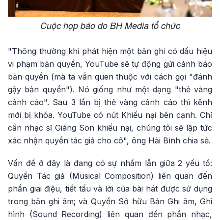
Cuộc họp báo do BH Media tổ chức
"Thông thường khi phát hiện một bản ghi có dấu hiệu
vi phạm bản quyền, YouTube sẽ tự động gửi cảnh báo
bản quyền (mà ta vẫn quen thuộc với cách gọi "đánh
gậy bản quyền"). Nó giống như một dạng "thẻ vàng
cảnh cáo". Sau 3 lần bị thẻ vàng cảnh cáo thì kênh
mới bị khóa. YouTube có nút Khiếu nại bên cạnh. Chỉ
cần nhạc sĩ Giáng Son khiếu nại, chúng tôi sẽ lập tức
xác nhận quyền tác giả cho cô", ông Hải Bình chia sẻ.
Vấn đề ở đây là đang có sự nhầm lẫn giữa 2 yếu tố:
Quyền Tác giả (Musical Composition) liên quan đến
phần giai điệu, tiết tấu và lời của bài hát được sử dụng
trong bản ghi âm; và Quyền Sở hữu Bản Ghi âm, Ghi
hình (Sound Recording) liên quan đến phần nhạc,