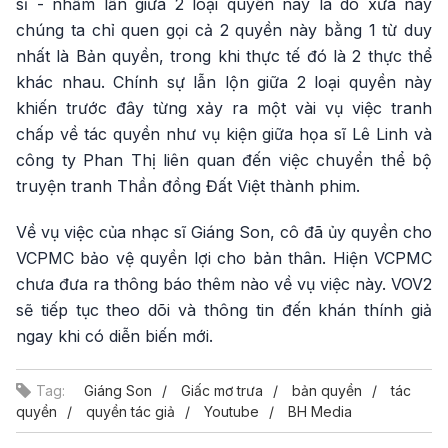
sĩ - nhầm lẫn giữa 2 loại quyền này là do xưa nay
chúng ta chỉ quen gọi cả 2 quyền này bằng 1 từ duy
nhất là Bản quyền, trong khi thực tế đó là 2 thực thể
khác nhau. Chính sự lẫn lộn giữa 2 loại quyền này
khiến trước đây từng xảy ra một vài vụ việc tranh
chấp về tác quyền như vụ kiện giữa họa sĩ Lê Linh và
công ty Phan Thị liên quan đến việc chuyển thể bộ
truyện tranh Thần đồng Đất Việt thành phim.
Về vụ việc của nhạc sĩ Giáng Son, cô đã ủy quyền cho
VCPMC bảo vệ quyền lợi cho bản thân. Hiện VCPMC
chưa đưa ra thông báo thêm nào về vụ việc này. VOV2
sẽ tiếp tục theo dõi và thông tin đến khán thính giả
ngay khi có diễn biến mới.
Tag:
Giáng Son
Giấc mơ trưa
bản quyền
tác
quyền
quyền tác giả
Youtube
BH Media