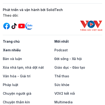
Phát triển và vận hành bởi SolidTech
Mạng xã hội
Theo dõi:
Trang chủ
Mới nhất
Xem nhiều
Podcast
Bàn và luận
Đời sống - Xã hội
Xóa nhà tạm, nhà dột nát
Giáo dục - Đào tạo
Văn hóa - Giải trí
Thể thao
Pháp luật
Sức khỏe
Chuyện người già
VOV2 kết nối
Chuyện thầm kín
Multimedia