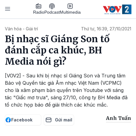
Nhảy đến nội dung
Podcast
Radio
Multimedia
Main navigation
Văn hóa - Giải trí
Thứ tư, 16:39, 27/10/2021
Bị nhạc sĩ Giáng Son tố
đánh cắp ca khúc, BH
Media nói gì?
[VOV2] - Sau khi bị nhạc sĩ Giáng Son và Trung tâm
Bảo vệ Quyền tác giả Âm nhạc Việt Nam (VCPMC)
cho là xâm phạm bản quyền trên Youtube với sáng
tác "Giấc mơ trưa", sáng 27/10, công ty BH Media đã
tổ chức họp báo để giải thích các khúc mắc.
Anh Tuấn
Facebook
Gửi mail