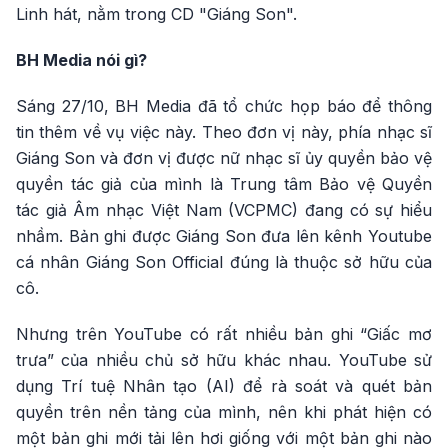
Linh hát, nằm trong CD "Giáng Son".
BH Media nói gì?
Sáng 27/10, BH Media đã tổ chức họp báo để thông
tin thêm về vụ việc này. Theo đơn vị này, phía nhạc sĩ
Giáng Son và đơn vị được nữ nhạc sĩ ủy quyền bảo vệ
quyền tác giả của mình là Trung tâm Bảo vệ Quyền
tác giả Âm nhạc Việt Nam (VCPMC) đang có sự hiểu
nhầm. Bản ghi được Giáng Son đưa lên kênh Youtube
cá nhân Giáng Son Official đúng là thuộc sở hữu của
cô.
Nhưng trên YouTube có rất nhiều bản ghi “Giấc mơ
trưa” của nhiều chủ sở hữu khác nhau. YouTube sử
dụng Trí tuệ Nhân tạo (AI) để rà soát và quét bản
quyền trên nền tảng của mình, nên khi phát hiện có
một bản ghi mới tải lên hơi giống với một bản ghi nào