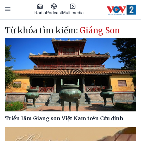
Nhảy đến nội dung
Podcast
Radio
Multimedia
Main navigation
Từ khóa tìm kiếm:
Giáng Son
Triển lãm Giang sơn Việt Nam trên Cửu đỉnh