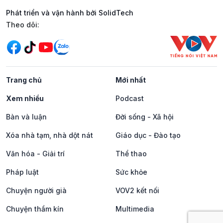
Phát triển và vận hành bởi SolidTech
Mạng xã hội
Theo dõi:
Trang chủ
Mới nhất
Xem nhiều
Podcast
Bàn và luận
Đời sống - Xã hội
Xóa nhà tạm, nhà dột nát
Giáo dục - Đào tạo
Văn hóa - Giải trí
Thể thao
Pháp luật
Sức khỏe
Chuyện người già
VOV2 kết nối
Chuyện thầm kín
Multimedia