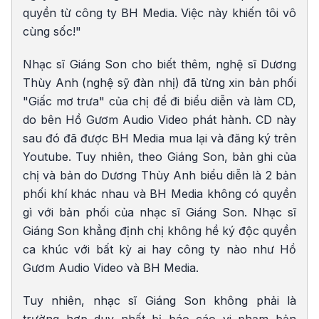
quyền từ công ty BH Media. Việc này khiến tôi vô
cùng sốc!"
Nhạc sĩ Giáng Son cho biết thêm, nghệ sĩ Dương
Thùy Anh (nghệ sỹ đàn nhị) đã từng xin bản phối
"Giấc mơ trưa" của chị để đi biểu diễn và làm CD,
do bên Hồ Gươm Audio Video phát hành. CD này
sau đó đã được BH Media mua lại và đăng ký trên
Youtube. Tuy nhiên, theo Giáng Son, bản ghi của
chị và bản do Dương Thùy Anh biểu diễn là 2 bản
phối khí khác nhau và BH Media không có quyền
gì với bản phối của nhạc sĩ Giáng Son. Nhạc sĩ
Giáng Son khẳng định chị không hề ký độc quyền
ca khúc với bất kỳ ai hay công ty nào như Hồ
Gươm Audio Video và BH Media.
Tuy nhiên, nhạc sĩ Giáng Son không phải là
trường hợp duy nhất bị báo cáo vi phạm bản