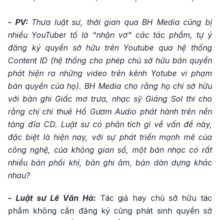
- PV:
Thưa luật sư, thời gian qua BH Media cũng bị
nhiều YouTuber tố là “nhận vơ” các tác phẩm, tự ý
đăng ký quyền sở hữu trên Youtube qua hệ thống
Content ID (hệ thống cho phép chủ sở hữu bản quyền
phát hiện ra những video trên kênh Yotube vi phạm
bản quyền của họ). BH Media cho rằng họ chỉ sở hữu
với bản ghi Giấc mơ trưa, nhạc sỹ Giáng Sol thì cho
rằng chị chỉ thuê Hồ Gươm Audio phát hành trên nền
tảng đĩa CD. Luật sư có phân tích gì về vấn đề này,
đặc biệt là hiện nay, với sự phát triển mạnh mẽ của
công nghệ, của không gian số, một bản nhạc có rất
nhiều bản phối khí, bản ghi âm, bản dàn dựng khác
nhau?
- Luật sư Lê Văn Hà:
Tác giả hay chủ sở hữu tác
phẩm không cần đăng ký cũng phát sinh quyền sở