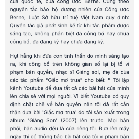
của quốc tế, của công ước Berne. Cùng theo
nguyên tắc bảo hộ đương nhiên của Công ước
Berne, Luật Sở hữu trí tuệ Việt Nam quy định:
Quyền tác giả phát sinh kể từ khi tác phẩm được
sáng tạo, không phân biệt đã công bố hay ch­ưa
công bố, đã đăng ký hay ch­ưa đăng ký.
Hụt hẫng khi đứa con tinh thần do mình sáng tạo
ra, khi công bố trên không gian số lại bị tố vi
phạm bản quyền, nhạc sĩ Giáng sol, mẹ đẻ của
các tác phẩm "Giấc mơ trưa" cho biết: " Tôi lập
kênh Youtube để đưa tất cả các bài hát của mình
lên chia sẻ với mọi người. Vì biết Youtube có quy
định chặt chẽ về bản quyền nên tôi đã rất cẩn
thận đưa bài 'Giấc mơ trưa' do tôi sản xuất trong
album 'Giáng Son' (2007) lên trước. Mọi bản
phối, bản audio đều là của riêng tôi. Đưa lên mấy
ngày thì có thông báo bài hát của tôi vi phạm bản