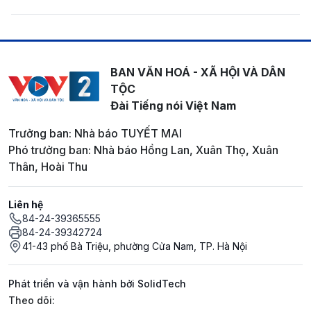
BAN VĂN HOÁ - XÃ HỘI VÀ DÂN
TỘC
Đài Tiếng nói Việt Nam
Trưởng ban: Nhà báo TUYẾT MAI
Phó trưởng ban: Nhà báo Hồng Lan, Xuân Thọ, Xuân
Thân, Hoài Thu
Liên hệ
84-24-39365555
84-24-39342724
41-43 phố Bà Triệu, phường Cửa Nam, TP. Hà Nội
Phát triển và vận hành bởi SolidTech
Mạng xã hội
Theo dõi: