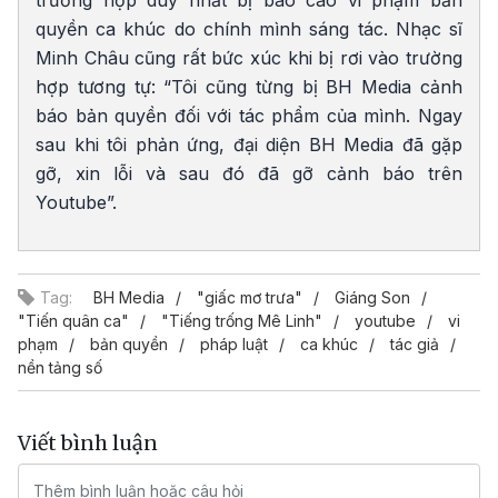
quyền ca khúc do chính mình sáng tác. Nhạc sĩ
Minh Châu cũng rất bức xúc khi bị rơi vào trường
hợp tương tự: “Tôi cũng từng bị BH Media cảnh
báo bản quyền đối với tác phẩm của mình. Ngay
sau khi tôi phản ứng, đại diện BH Media đã gặp
gỡ, xin lỗi và sau đó đã gỡ cảnh báo trên
Youtube”.
Tag:
BH Media
"giấc mơ trưa"
Giáng Son
"Tiến quân ca"
"Tiếng trống Mê Linh"
youtube
vi
phạm
bản quyền
pháp luật
ca khúc
tác giả
nền tảng số
Viết bình luận