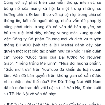
Cùng với sự phát triển của viễn thông, internet, sự
bùng nổ của mạng xã hội là một trong những xu
hướng chính. Đi kèm theo với sự tiện lợi trong chia sẻ
thông tin, kết nối người dùng, nhiều vấn đề pháp lý
cũng phát sinh, trong đó có vấn đề bản quyền, sở
hữu trí tuệ. Mới đây, những vướng mắc xung quanh
việc Công ty Cổ phần Thương mại và dịch vụ truyền
thông BIHACO (viết tắt là BH Media) đánh gậy bản
quyền một loạt các tác phẩm như ca khúc "Tiến quân
ca", video "Quốc tang của Đại tướng Võ Nguyên
Giáp", "Tiếng trống Mê Linh", "Nửa đời hương phấn",
"Giấc mơ trưa" trên YouTube đã khiến dư luận quan
tâm. Vấn đề bản quyền trên không gian số cần được
nhìn nhận như thế nào? PV Đài Tiếng Nói Việt Nam
đã có cuộc trao đổi với Luật sư Lê Văn Hà, Đoàn Luật
sư TP. Hà Nội về vấn đề này:
- PV:
Thưa luật sư Lê Văn Hà, nhắc đến bản quyền thì