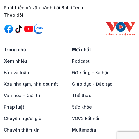
Phát triển và vận hành bởi SolidTech
Mạng xã hội
Theo dõi:
Trang chủ
Mới nhất
Xem nhiều
Podcast
Bàn và luận
Đời sống - Xã hội
Xóa nhà tạm, nhà dột nát
Giáo dục - Đào tạo
Văn hóa - Giải trí
Thể thao
Pháp luật
Sức khỏe
Chuyện người già
VOV2 kết nối
Chuyện thầm kín
Multimedia