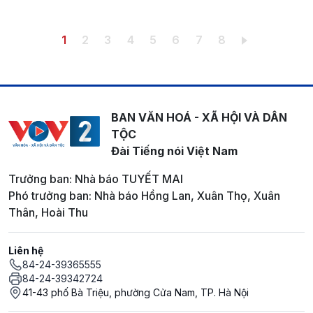
Pagination
Trang hiện thời
Trang
Trang
Trang
Trang
Trang
Trang
Trang
1
2
3
4
5
6
7
8
BAN VĂN HOÁ - XÃ HỘI VÀ DÂN
TỘC
Đài Tiếng nói Việt Nam
Trưởng ban: Nhà báo TUYẾT MAI
Phó trưởng ban: Nhà báo Hồng Lan, Xuân Thọ, Xuân
Thân, Hoài Thu
Liên hệ
84-24-39365555
84-24-39342724
41-43 phố Bà Triệu, phường Cửa Nam, TP. Hà Nội