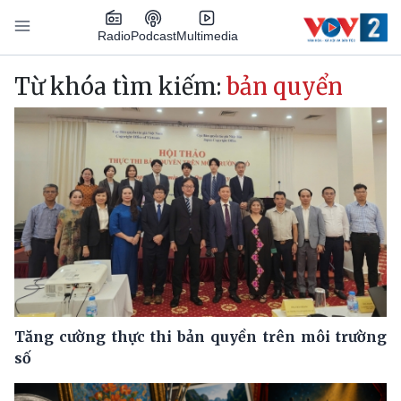
Nhảy đến nội dung
Podcast
Radio
Multimedia
Main navigation
Từ khóa tìm kiếm:
bản quyển
Tăng cường thực thi bản quyền trên môi trường
số