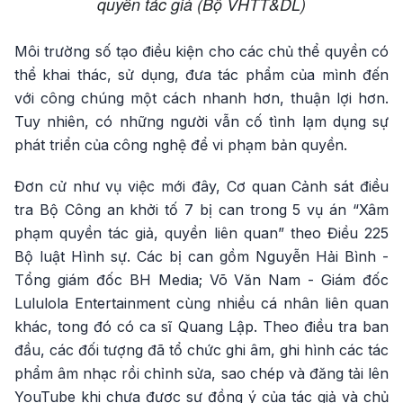
quyền tác giả (Bộ VHTT&DL)
Môi trường số tạo điều kiện cho các chủ thể quyền có
thể khai thác, sử dụng, đưa tác phẩm của mình đến
với công chúng một cách nhanh hơn, thuận lợi hơn.
Tuy nhiên, có những người vẫn cố tình lạm dụng sự
phát triển của công nghệ để vi phạm bản quyền.
Đơn cử như vụ việc mới đây, Cơ quan Cảnh sát điều
tra Bộ Công an khởi tố 7 bị can trong 5 vụ án “Xâm
phạm quyền tác giả, quyền liên quan” theo Điều 225
Bộ luật Hình sự. Các bị can gồm Nguyễn Hải Bình -
Tổng giám đốc BH Media; Võ Văn Nam - Giám đốc
Lululola Entertainment cùng nhiều cá nhân liên quan
khác, tong đó có ca sĩ Quang Lập. Theo điều tra ban
đầu, các đối tượng đã tổ chức ghi âm, ghi hình các tác
phẩm âm nhạc rồi chỉnh sửa, sao chép và đăng tải lên
YouTube khi chưa được sự đồng ý của tác giả và chủ