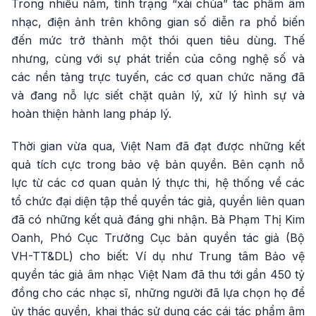
Trong nhiều năm, tình trạng “xài chùa” tác phẩm âm
nhạc, điện ảnh trên không gian số diễn ra phổ biến
đến mức trở thành một thói quen tiêu dùng. Thế
nhưng, cùng với sự phát triển của công nghệ số và
các nền tảng trực tuyến, các cơ quan chức năng đã
và đang nỗ lực siết chặt quản lý, xử lý hình sự và
hoàn thiện hành lang pháp lý.
Thời gian vừa qua, Việt Nam đã đạt được những kết
quả tích cực trong bảo vệ bản quyền. Bên cạnh nỗ
lực từ các cơ quan quản lý thực thi, hệ thống về các
tổ chức đại diện tập thể quyền tác giả, quyền liên quan
đã có những kết quả đáng ghi nhận. Bà Phạm Thị Kim
Oanh, Phó Cục Trưởng Cục bản quyền tác giả (Bộ
VH-TT&DL) cho biết: Ví dụ như Trung tâm Bảo vệ
quyền tác giả âm nhạc Việt Nam đã thu tới gần 450 tỷ
đồng cho các nhạc sĩ, những người đã lựa chọn họ để
ủy thác quyền, khai thác sử dụng các cái tác phẩm âm