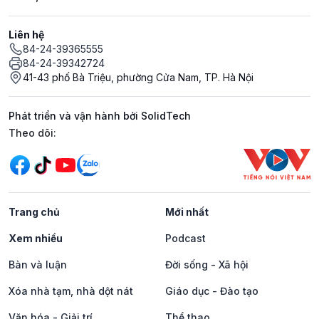
Liên hệ
84-24-39365555
84-24-39342724
41-43 phố Bà Triệu, phường Cửa Nam, TP. Hà Nội
Phát triển và vận hành bởi SolidTech
Mạng xã hội
Theo dõi:
Trang chủ
Mới nhất
Xem nhiều
Podcast
Bàn và luận
Đời sống - Xã hội
Xóa nhà tạm, nhà dột nát
Giáo dục - Đào tạo
Văn hóa - Giải trí
Thể thao