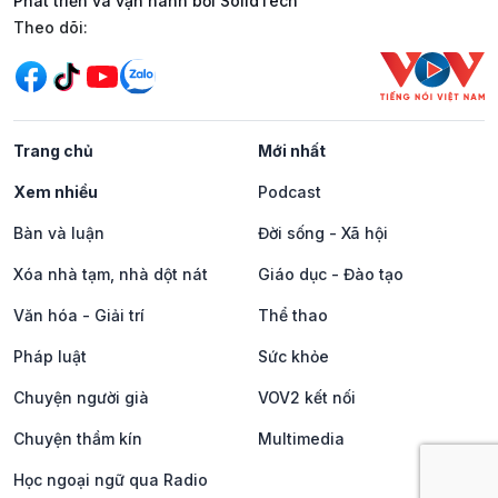
Phát triển và vận hành bởi SolidTech
Mạng xã hội
Theo dõi:
Trang chủ
Mới nhất
Xem nhiều
Podcast
Bàn và luận
Đời sống - Xã hội
Xóa nhà tạm, nhà dột nát
Giáo dục - Đào tạo
Văn hóa - Giải trí
Thể thao
Pháp luật
Sức khỏe
Chuyện người già
VOV2 kết nối
Chuyện thầm kín
Multimedia
Học ngoại ngữ qua Radio