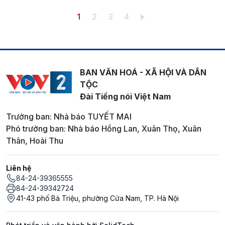
Pagination
Trang hiện thời
Trang
Trang
Trang
1
2
3
4
BAN VĂN HOÁ - XÃ HỘI VÀ DÂN
TỘC
Đài Tiếng nói Việt Nam
Trưởng ban: Nhà báo TUYẾT MAI
Phó trưởng ban: Nhà báo Hồng Lan, Xuân Thọ, Xuân
Thân, Hoài Thu
Liên hệ
84-24-39365555
84-24-39342724
41-43 phố Bà Triệu, phường Cửa Nam, TP. Hà Nội