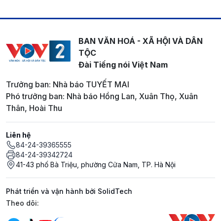
BAN VĂN HOÁ - XÃ HỘI VÀ DÂN
TỘC
Đài Tiếng nói Việt Nam
Trưởng ban: Nhà báo TUYẾT MAI
Phó trưởng ban: Nhà báo Hồng Lan, Xuân Thọ, Xuân
Thân, Hoài Thu
Liên hệ
84-24-39365555
84-24-39342724
41-43 phố Bà Triệu, phường Cửa Nam, TP. Hà Nội
Phát triển và vận hành bởi SolidTech
Mạng xã hội
Theo dõi: