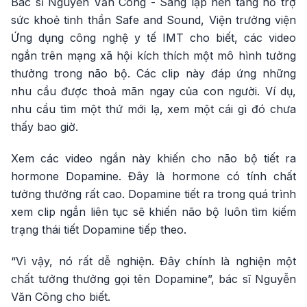
Bác sĩ Nguyễn Văn Công - Sáng lập nền tảng hỗ trợ
sức khoẻ tinh thần Safe and Sound, Viện trưởng viện
Ứng dụng công nghệ y tế IMT cho biết, các video
ngắn trên mạng xã hội kích thích một mô hình tưởng
thưởng trong não bộ. Các clip này đáp ứng những
nhu cầu được thoả mãn ngay của con người. Ví dụ,
nhu cầu tìm một thứ mới lạ, xem một cái gì đó chưa
thấy bao giờ.
Xem các video ngắn này khiến cho não bộ tiết ra
hormone Dopamine. Đây là hormone có tính chất
tưởng thưởng rất cao. Dopamine tiết ra trong quá trình
xem clip ngắn liên tục sẽ khiến não bộ luôn tìm kiếm
trạng thái tiết Dopamine tiếp theo.
“Vì vậy, nó rất dễ nghiện. Đây chính là nghiện một
chất tưởng thưởng gọi tên Dopamine”, bác sĩ Nguyễn
Văn Công cho biết.