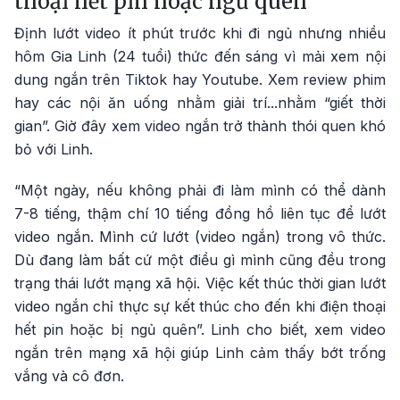
thoại hết pin hoặc ngủ quên
Định lướt video ít phút trước khi đi ngủ nhưng nhiều
hôm Gia Linh (24 tuổi) thức đến sáng vì mải xem nội
dung ngắn trên Tiktok hay Youtube. Xem review phim
hay các nội ăn uống nhằm giải trí...nhằm “giết thời
gian”. Giờ đây xem video ngắn trở thành thói quen khó
bỏ với Linh.
“Một ngày, nếu không phải đi làm mình có thể dành
7-8 tiếng, thậm chí 10 tiếng đồng hồ liên tục để lướt
video ngắn. Mình cứ lướt (video ngắn) trong vô thức.
Dù đang làm bất cứ một điều gì mình cũng đều trong
trạng thái lướt mạng xã hội. Việc kết thúc thời gian lướt
video ngắn chỉ thực sự kết thúc cho đến khi điện thoại
hết pin hoặc bị ngủ quên”. Linh cho biết, xem video
ngắn trên mạng xã hội giúp Linh cảm thấy bớt trống
vắng và cô đơn.