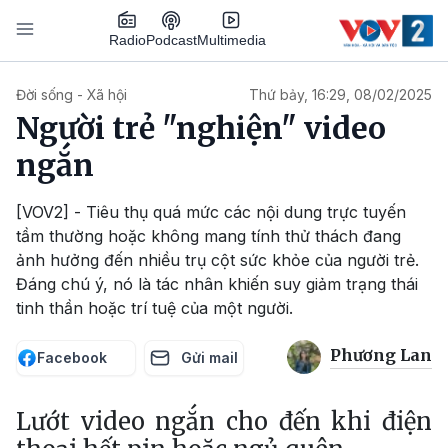
Nhảy đến nội dung
Podcast
Radio
Multimedia
Main navigation
Đời sống - Xã hội
Thứ bảy, 16:29, 08/02/2025
Người trẻ "nghiện" video
ngắn
[VOV2] - Tiêu thụ quá mức các nội dung trực tuyến
tầm thường hoặc không mang tính thử thách đang
ảnh hưởng đến nhiều trụ cột sức khỏe của người trẻ.
Đáng chú ý, nó là tác nhân khiến suy giảm trạng thái
tinh thần hoặc trí tuệ của một người.
Phương Lan
Facebook
Gửi mail
Lướt video ngắn cho đến khi điện