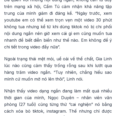
trên mạng xã hội, Cẩm Tú cảm nhận khả năng tập
trung của mình giảm đi đáng kể. “Ngày trước, xem
youtube em có thể xem trọn vẹn một video 30 phút
không tua nhưng kể từ khi dùng tiktok nó bị chi phối
nội dung ngắn nên giờ xem cái gì em cũng muốn tua
nhanh để biết diễn biến như thế nào. Em không để ý
chi tiết trong video đấy nữa”.
Ngoài trạng thái mệt mỏi, uể oải về thể chất, Gia Linh
lúc nào cũng cảm thấy trống rỗng sau khi lướt qua
hàng trăm video ngắn. “Tuy nhiên, chẳng hiểu sao
mình cứ muốn mở nó lên thôi”, Linh nói.
Nhận thấy video dạng ngắn đang làm mất quá nhiều
thời gian của mình, Ngọc Duyên – nhân viên văn
phòng (27 tuổi) cũng từng thử “cai nghiện” nó bằng
cách xóa bỏ tiktok, instagram. Thế nhưng chỉ được