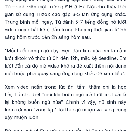
Tú – sinh viên một trường ĐH ở Hà Nội cho thấy thời
gian sử dụng Tiktok cao gấp 3-5 lần ứng dụng khác.
Trung bình mỗi ngày, Tú dành 5-7 tiếng đồng hồ lướt
video ngắn bất kể ở đâu trong khoảng thời gian từ 9h
sáng hôm trước đến 2h sáng hôm sau.
“Mỗi buổi sáng ngủ dậy, việc đầu tiên của em là nằm
lướt tiktok vô thức từ 9h đến 12h, mặc kệ deadline. Em
lướt đến cái độ mà video không đề xuất thêm nội dung
mới buộc phải quay sang ứng dụng khác để xem tiếp”.
Xem video ngắn trong lúc ăn, tắm, thậm chí là học
bài, Tú cho biết “mỗi khi buồn ngủ mà lướt một cái là
lại không buồn ngủ nữa”. Chính vì vậy, nữ sinh này
luôn rơi vào “vòng lặp” tối thì ngủ muộn và sáng cũng
dậy muộn luôn.
Đã quen với những nội dung ngắn, không cần tư duy