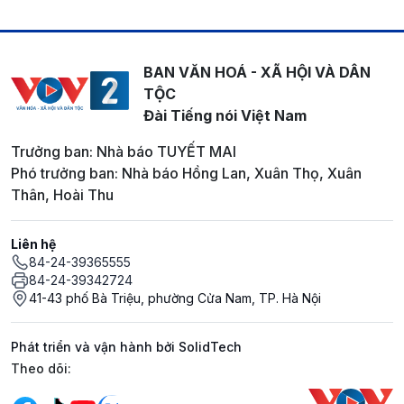
BAN VĂN HOÁ - XÃ HỘI VÀ DÂN
TỘC
Đài Tiếng nói Việt Nam
Trưởng ban: Nhà báo TUYẾT MAI
Phó trưởng ban: Nhà báo Hồng Lan, Xuân Thọ, Xuân
Thân, Hoài Thu
Liên hệ
84-24-39365555
84-24-39342724
41-43 phố Bà Triệu, phường Cửa Nam, TP. Hà Nội
Phát triển và vận hành bởi SolidTech
Mạng xã hội
Theo dõi: