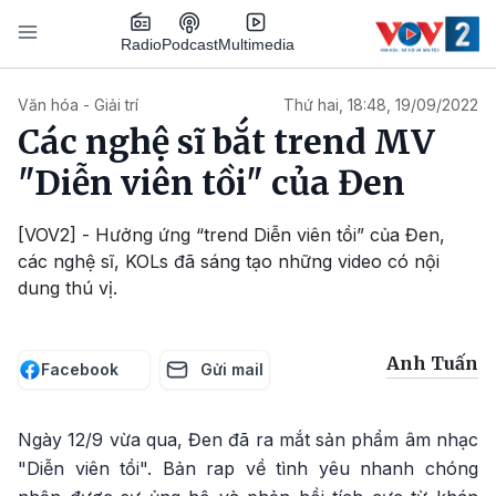
Nhảy đến nội dung
Podcast
Radio
Multimedia
Main navigation
Văn hóa - Giải trí
Thứ hai, 18:48, 19/09/2022
Các nghệ sĩ bắt trend MV
"Diễn viên tồi" của Đen
[VOV2] - Hưởng ứng “trend Diễn viên tồi” của Đen,
các nghệ sĩ, KOLs đã sáng tạo những video có nội
dung thú vị.
Anh Tuấn
Facebook
Gửi mail
Ngày 12/9 vừa qua, Đen đã ra mắt sản phẩm âm nhạc
"Diễn viên tồi". Bản rap về tình yêu nhanh chóng