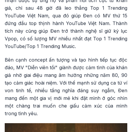
nhận được sự ủng hộ và phản hồi tích cực từ khán
giả, chỉ sau 48 giờ đã leo thẳng Top 1 Trending
YouTube Việt Nam, qua đó giúp Đen có MV thứ 15
đứng đầu top thịnh hành YouTube Việt Nam. Thành
tích này cũng giúp Đen trở thành nghệ sĩ giữ kỷ lục
Vpop, có số lượng MV nhiều nhất đạt Top 1 Trending
YouTube/Top 1 Trending Music.
Bên cạnh concept ấn tượng và tạo hình tiếp tục độc
đáo, MV "Diễn viên tồi" giành được cảm tình của khán
giả nhờ giai điệu mang âm hưởng những năm 80, 90
tạo cảm giác hoài niệm. Với thế mạnh sử dụng ca từ ví
von tinh tế, nhiều tầng nghĩa đáng suy ngẫm, Đen
mang đến một gia vị mới mẻ khi đặt mình ở góc nhìn
một chàng trai muốn che giấu cảm xúc của mình
trong tình yêu.