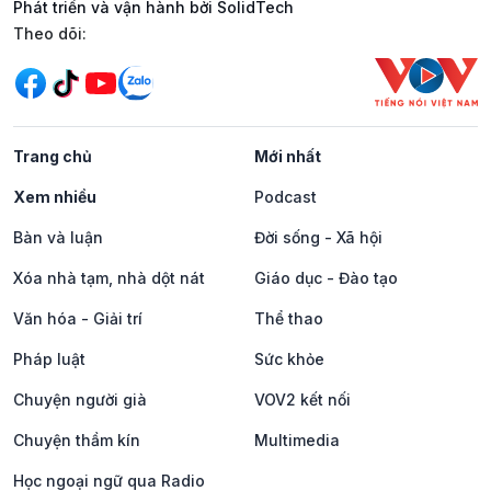
Phát triển và vận hành bởi SolidTech
Mạng xã hội
Theo dõi:
Trang chủ
Mới nhất
Xem nhiều
Podcast
Bàn và luận
Đời sống - Xã hội
Xóa nhà tạm, nhà dột nát
Giáo dục - Đào tạo
Văn hóa - Giải trí
Thể thao
Pháp luật
Sức khỏe
Chuyện người già
VOV2 kết nối
Chuyện thầm kín
Multimedia
Học ngoại ngữ qua Radio