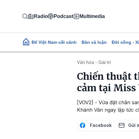
Nhảy đến nội dung
Radio
Podcast
Multimedia
Main navigation
Để Việt Nam cất cánh
Bàn và luận
Đời sống - X
Văn hóa - Giải trí
Chiến thuật 
cảm tại Miss
[VOV2] - Vừa đặt chân sa
Khánh Vân ngay lập tức c
Facebook
Gửi 