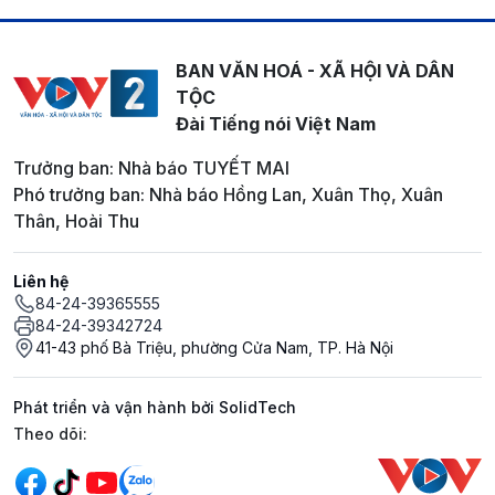
BAN VĂN HOÁ - XÃ HỘI VÀ DÂN
TỘC
Đài Tiếng nói Việt Nam
Trưởng ban: Nhà báo TUYẾT MAI
Phó trưởng ban: Nhà báo Hồng Lan, Xuân Thọ, Xuân
Thân, Hoài Thu
Liên hệ
84-24-39365555
84-24-39342724
41-43 phố Bà Triệu, phường Cửa Nam, TP. Hà Nội
Phát triển và vận hành bởi SolidTech
Mạng xã hội
Theo dõi: