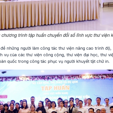
chương trình tập huấn chuyển đổi số lĩnh vực thư viện
 để những người làm công tác thư viện nâng cao trình độ,
h vụ của các thư viện công cộng, thư viện đại học, thư v
toàn quốc trong công tác phục vụ người khuyết tật chữ in.