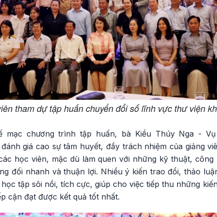
viên tham dự tập huấn chuyển đổi số lĩnh vực thư viện 
bế mạc chương trình tập huấn, bà Kiều Thúy Nga - Vụ
ánh giá cao sự tâm huyết, đầy trách nhiệm của giảng viê
 các học viên, mặc dù làm quen với những kỹ thuật, côn
ơng đối nhanh và thuận lợi. Nhiều ý kiến trao đổi, thảo luậ
học tập sôi nổi, tích cực, giúp cho việc tiếp thu những kiế
ếp cận đạt được kết quả tốt nhất.