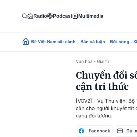
Nhảy đến nội dung
Radio
Podcast
Multimedia
Main navigation
Để Việt Nam cất cánh
Bàn và luận
Đời sống - X
Văn hóa - Giải trí
Chuyển đổi số
cận tri thức
[VOV2] - Vụ Thư viện, Bộ 
cận cho người khuyết tật 
dạng đối tượng.
Facebook
Gửi 