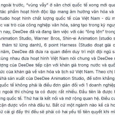
 ngoài trước, “vùng vẫy” ở sân chơi quốc tế xong mới qua
 tác phẩm hoạt hình độc lập mang âm hưởng văn hóa và 
Studio hoạt hình chất lượng quốc tế của Việt Nam - dù 
 vai trò của công nghiệp văn hóa, sáng tạo trong kỷ ng
n nay, DeeDee đã và đang làm việc với các “ông lớn” tron
 Animation Studio, Warner Bros, Shin-ei Animation (studi
 thám tử lừng danh), 6 point Harness (Studio đoạt giải
u năm, DeeDee đã đưa ra quan điểm duy trì một đội ngũ sá
cùng nhau đưa hoạt hình Việt Nam nói chung và DeeDee nói
ượng của DeeDee tiếp cận với khán giả trong nước và quốc
ức của khán giả về văn hóa và lịch sử Việt Nam. Theo ch
Nhà sản xuất của DeeDee Animation Studio, để sớm khẳng
g quốc tế không phải là điều đơn giản đối với 1 doanh nghi
c ngoài thì chúng ta có được rất nhiều. Đầu tiên là được
ng quốc tế. Thứ hai là kết nối và mở rộng quan hệ. Điều 
p cận được vốn nhà đầu tư. Bất cứ một ngành nào kể cả h
ứ cái gì đấy thì đều sẽ phải có hai yếu tố tiên quyết khi 