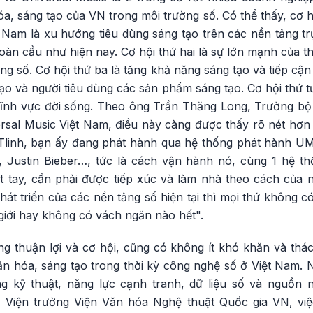
, sáng tạo của VN trong môi trường số. Có thể thấy, cơ h
 Nam là xu hướng tiêu dùng sáng tạo trên các nền tảng t
toàn cầu như hiện nay. Cơ hội thứ hai là sự lớn mạnh của t
g số. Cơ hội thứ ba là tăng khả năng sáng tạo và tiếp cậ
ạo và người tiêu dùng các sản phẩm sáng tạo. Cơ hội thứ t
lĩnh vực đời sống. Theo ông Trần Thăng Long, Trưởng bộ 
rsal Music Việt Nam, điều này càng được thấy rõ nét hơn
Tlinh, bạn ấy đang phát hành qua hệ thống phát hành U
t, Justin Bieber…, tức là cách vận hành nó, cùng 1 hệ t
 tay, cần phải được tiếp xúc và làm nhà theo cách của 
hát triển của các nền tảng số hiện tại thì mọi thứ không có
giới hay không có vách ngăn nào hết".
g thuận lợi và cơ hội, cũng có không ít khó khăn và thác
n hóa, sáng tạo trong thời kỳ công nghệ số ở Việt Nam. 
ng kỹ thuật, năng lực cạnh tranh, dữ liệu số và nguồn 
Viện trưởng Viện Văn hóa Nghệ thuật Quốc gia VN, việ