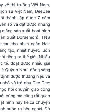
y về thị trường Việt Nam,
lịch sử Việt Nam, DeeDee
mới thành lập được 7 năm
uyên số và đạt được những
g mảng sản xuất hoạt hình
o sản xuất Doraemon), TNS
 oscar cho phim ngắn Hair
ng tạo, nhiệt huyết, luôn
 riêng ra thế giới. Nhiều
 tế, đoạt được nhiều giải
ị Lê Quỳnh Như, đồng sáng
 định được thương hiệu và
ệp nhỏ và trẻ như Dee Dee:
 học hỏi chuyển giao công
cuối cùng mà cũng rất quan
oạt hình hay kể cả chuyện
mình bước ra bên ngoài. Đó