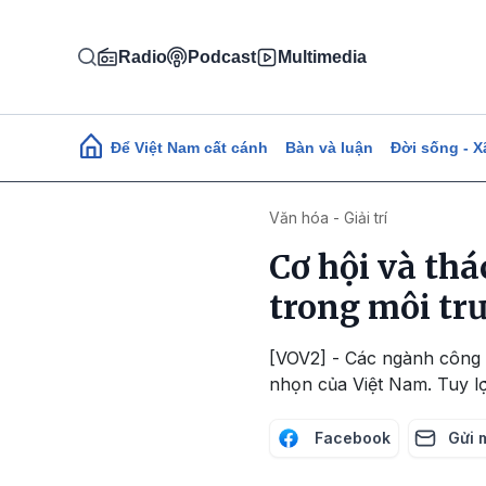
Nhảy đến nội dung
Radio
Podcast
Multimedia
Main navigation
Để Việt Nam cất cánh
Bàn và luận
Đời sống - X
Văn hóa - Giải trí
Cơ hội và th
trong môi tr
[VOV2] - Các ngành công 
nhọn của Việt Nam. Tuy lợ
Facebook
Gửi 