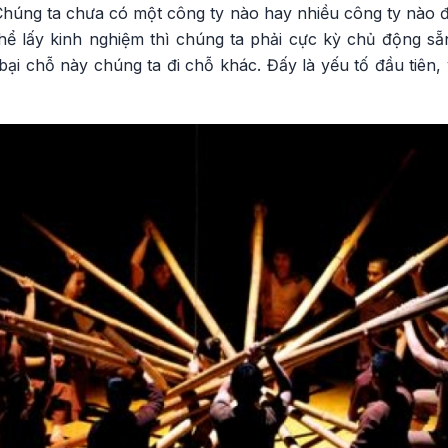
Chúng ta chưa có một công ty nào hay nhiều công ty nào đ
thể lấy kinh nghiệm thì chúng ta phải cực kỳ chủ động s
bại chỗ này chúng ta đi chỗ khác. Đấy là yếu tố đầu tiên, 