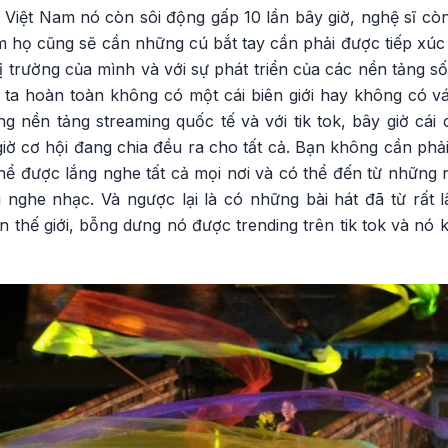
 Việt Nam nó còn sôi động gấp 10 lần bây giờ, nghệ sĩ còn
am họ cũng sẽ cần những cú bắt tay cần phải được tiếp xú
 trường của mình và với sự phát triển của các nền tảng số 
 ta hoàn toàn không có một cái biên giới hay không có vá
g nền tảng streaming quốc tế và với tik tok, bây giờ cá
y giờ cơ hội đang chia đều ra cho tất cả. Bạn không cần phả
ể được lắng nghe tất cả mọi nơi và có thể đến từ những n
nghe nhạc. Và ngược lại là có những bài hát đã từ rất lâ
thế giới, bỗng dưng nó được trending trên tik tok và nó 