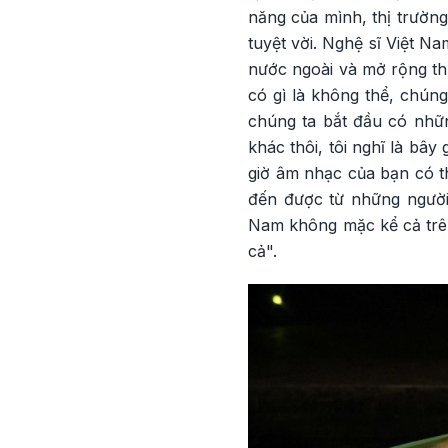
năng của mình, thị trường
tuyệt vời. Nghệ sĩ Việt N
nước ngoài và mở rộng thị
có gì là không thể, chúng
chúng ta bắt đầu có nhữn
khác thôi, tôi nghĩ là bâ
giờ âm nhạc của bạn có th
đến được từ những người 
Nam không mặc kể cả trên 
cả".