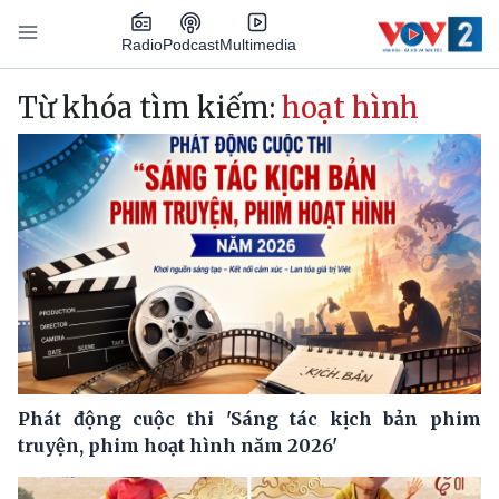
Nhảy đến nội dung
Podcast
Radio
Multimedia
Main navigation
Từ khóa tìm kiếm:
hoạt hình
Phát động cuộc thi 'Sáng tác kịch bản phim
truyện, phim hoạt hình năm 2026'