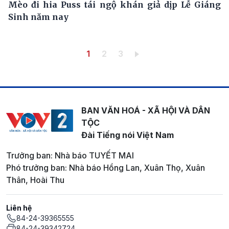
Mèo đi hia Puss tái ngộ khán giả dịp Lễ Giáng
Sinh năm nay
Pagination
Trang hiện thời
Trang
Trang
1
2
3
BAN VĂN HOÁ - XÃ HỘI VÀ DÂN
TỘC
Đài Tiếng nói Việt Nam
Trưởng ban: Nhà báo TUYẾT MAI
Phó trưởng ban: Nhà báo Hồng Lan, Xuân Thọ, Xuân
Thân, Hoài Thu
Liên hệ
84-24-39365555
84-24-39342724