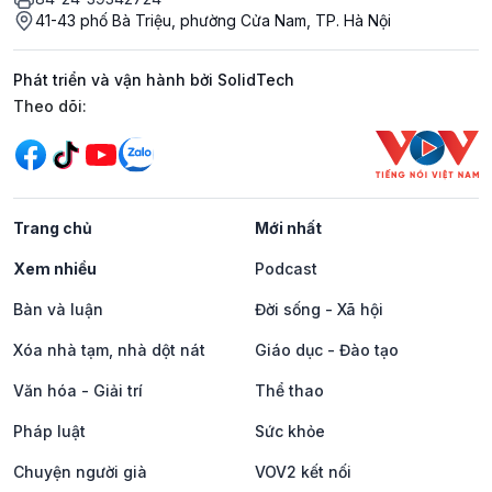
41-43 phố Bà Triệu, phường Cửa Nam, TP. Hà Nội
Phát triển và vận hành bởi SolidTech
Mạng xã hội
Theo dõi:
Trang chủ
Mới nhất
Xem nhiều
Podcast
Bàn và luận
Đời sống - Xã hội
Xóa nhà tạm, nhà dột nát
Giáo dục - Đào tạo
Văn hóa - Giải trí
Thể thao
Pháp luật
Sức khỏe
Chuyện người già
VOV2 kết nối