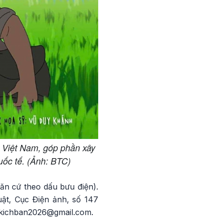
h Việt Nam, góp phần xây
uốc tế. (Ảnh: BTC)
căn cứ theo dấu bưu điện).
uật, Cục Điện ảnh, số 147
ckichban2026@gmail.com.