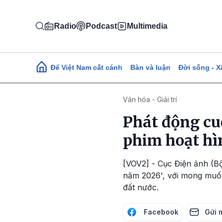
Nhảy đến nội dung
Radio
Podcast
Multimedia
Main navigation
Để Việt Nam cất cánh
Bàn và luận
Đời sống - X
Văn hóa - Giải trí
Phát động cuộ
phim hoạt hì
[VOV2] - Cục Điện ảnh (B
năm 2026', với mong muốn 
đất nước.
Facebook
Gửi 