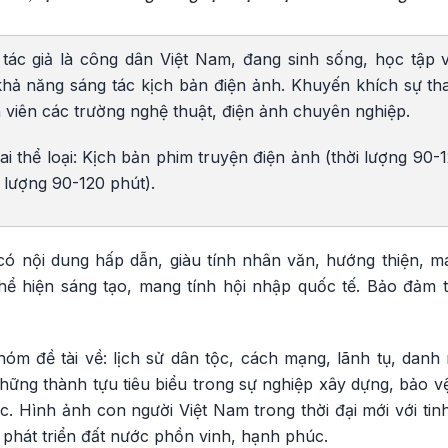
tác giả là công dân Việt Nam, đang sinh sống, học tập v
hả năng sáng tác kịch bản điện ảnh. Khuyến khích sự th
nh viên các trường nghệ thuật, điện ảnh chuyên nghiệp.
ai thể loại: Kịch bản phim truyện điện ảnh (thời lượng 90-
i lượng 90-120 phút).
 có nội dung hấp dẫn, giàu tính nhân văn, hướng thiện,
hể hiện sáng tạo, mang tính hội nhập quốc tế. Bảo đảm tí
hóm đề tài về: lịch sử dân tộc, cách mạng, lãnh tụ, dan
ững thành tựu tiêu biểu trong sự nghiệp xây dựng, bảo vệ
. Hình ảnh con người Việt Nam trong thời đại mới với tinh
 phát triển đất nước phồn vinh, hạnh phúc.