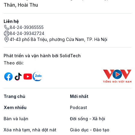
Thân, Hoài Thu
Liên hệ
84-24-39365555
84-24-39342724
41-43 phố Bà Triệu, phường Cửa Nam, TP. Hà Nội
Phát triển và vận hành bởi SolidTech
Mạng xã hội
Theo dõi:
Trang chủ
Mới nhất
Xem nhiều
Podcast
Bàn và luận
Đời sống - Xã hội
Xóa nhà tạm, nhà dột nát
Giáo dục - Đào tạo