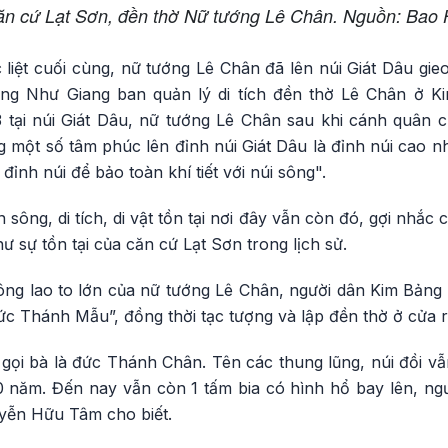
ăn cứ Lạt Sơn, đền thờ Nữ tướng Lê Chân. Nguồn: Bao
 liệt cuối cùng, nữ tướng Lê Chân đã lên núi Giát Dâu gie
ng Như Giang ban quản lý di tích đền thờ Lê Chân ở Ki
 tại núi Giát Dâu, nữ tướng Lê Chân sau khi cánh quân 
một số tâm phúc lên đỉnh núi Giát Dâu là đỉnh núi cao nh
 đỉnh núi để bảo toàn khí tiết với núi sông".
n sông, di tích, di vật tồn tại nơi đây vẫn còn đó, gợi nhắ
 sự tồn tại của căn cứ Lạt Sơn trong lịch sử.
ông lao to lớn của nữ tướng Lê Chân, người dân Kim Bảng 
ức Thánh Mẫu”, đồng thời tạc tượng và lập đền thờ ở cửa 
ọi bà là đức Thánh Chân. Tên các thung lũng, núi đồi vẫn
 năm. Đến nay vẫn còn 1 tấm bia có hình hổ bay lên, ngườ
yễn Hữu Tâm cho biết.