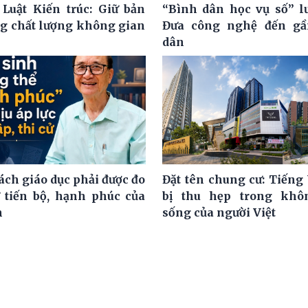
 Luật Kiến trúc: Giữ bản
“Bình dân học vụ số” l
ng chất lượng không gian
Đưa công nghệ đến gầ
dân
ách giáo dục phải được đo
Đặt tên chung cư: Tiếng 
 tiến bộ, hạnh phúc của
bị thu hẹp trong khô
h
sống của người Việt