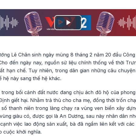
Play
Video
 tướng Lê Chân sinh ngày mùng 8 tháng 2 năm 20 đầu Công
Cho đến ngày nay, nguồn sử liệu chính thống về thời Tr
rất hạn chế. Tuy nhiên, trong dân gian những câu chuyện 
ế hệ này sang thế hệ khác.
 trong bối cảnh đất nước đang chịu ách đô hộ của phon
 Định giết hại. Nhằm trả thù cho cha mẹ, đồng thời trốn chạ
 số thanh niên trong làng chạy ra vùng ven biển xây dựn
t vùng giàu có, được gọi là An Dương, sau này nhân dân n
n cạnh việc lao động sản xuất, bà đã ngầm liên kết với c
o cuộc khởi nghĩa.