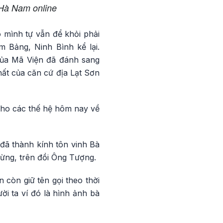
 Hà Nam online
o mình tự vẫn để khỏi phải
m Bảng, Ninh Bình kể lại.
của Mã Viện đã đánh sang
ất của căn cứ địa Lạt Sơn
c cho các thế hệ hôm nay về
đã thành kính tôn vinh Bà
rừng, trên đồi Ông Tượng.
 còn giữ tên gọi theo thời
i ta ví đó là hình ảnh bà