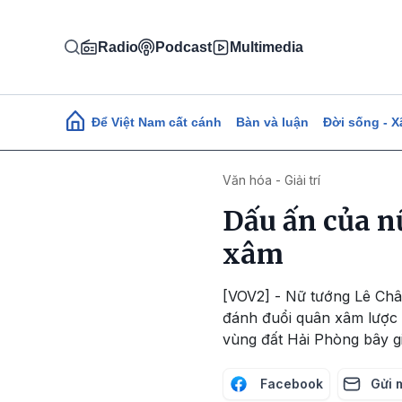
Nhảy đến nội dung
Radio
Podcast
Multimedia
Main navigation
Để Việt Nam cất cánh
Bàn và luận
Đời sống - X
Văn hóa - Giải trí
Dấu ấn của n
xâm
[VOV2] - Nữ tướng Lê Chân
đánh đuổi quân xâm lược 
vùng đất Hải Phòng bây gi
Facebook
Gửi 