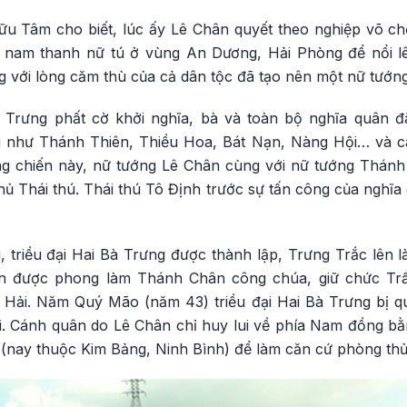
u Tâm cho biết, lúc ấy Lê Chân quyết theo nghiệp võ ch
 nam thanh nữ tú ở vùng An Dương, Hải Phòng để nổi lê
 với lòng căm thù của cả dân tộc đã tạo nên một nữ tướng
 Trưng phất cờ khởi nghĩa, bà và toàn bộ nghĩa quân đ
g như Thánh Thiên, Thiều Hoa, Bát Nạn, Nàng Hội… và c
g chiến này, nữ tướng Lê Chân cùng với nữ tướng Thánh
hủ Thái thú. Thái thú Tô Định trước sự tấn công của nghĩ
, triều đại Hai Bà Trưng được thành lập, Trưng Trắc lên 
n được phong làm Thánh Chân công chúa, giữ chức Tr
 Hải. Năm Quý Mão (năm 43) triều đại Hai Bà Trưng bị q
i. Cánh quân do Lê Chân chỉ huy lui về phía Nam đồng b
 (nay thuộc Kim Bảng, Ninh Bình) để làm căn cứ phòng thủ