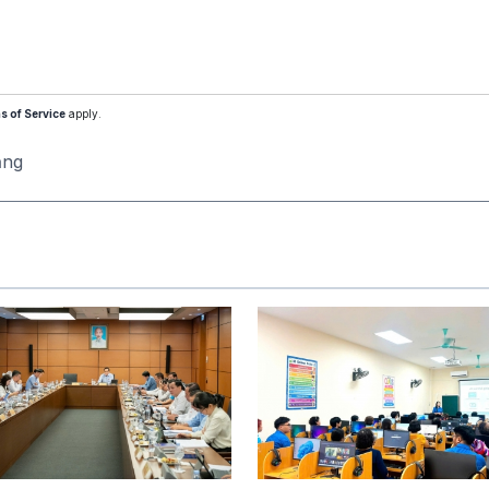
s of Service
apply.
ăng