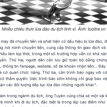
Nhiều chiêu thức lừa đảo du lịch tinh vi. Ảnh: tuoitre.vn
ay đã chuyển tiền và phát hiện có dấu hiệu bị lừa đảo, đ
ng nơi mình chuyển tiền, cung cấp thông tin giao dịch và
 Nếu làm kịp thời, trong một số trường hợp vẫn có khả nă
ển. Thứ hai, người dân cần lưu giữ toàn bộ bằng chứng
, thông tin fanpage, website, số tài khoản nhận tiền… Đây 
à cơ quan chức năng. Thứ ba, cần trình báo ngay với c
ó thẩm quyền. Việc trình báo sớm không chỉ giúp bảo vệ
n các đối tượng tiếp tục lừa đảo những người khác".
làm trong ngành du lịch, ông Tuyên cũng chia sẻ một vài 
ệ mình khi đi du lịch, đặc biệt là trong dịp cao điểm như 