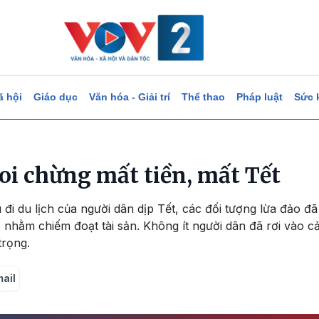
ã hội
Giáo dục
Văn hóa - Giải trí
Thể thao
Pháp luật
Sức 
Coi chừng mất tiền, mất Tết
 đi du lịch của người dân dịp Tết, các đối tượng lừa đảo đ
… nhằm chiếm đoạt tài sản. Không ít người dân đã rơi vào c
trọng.
mail