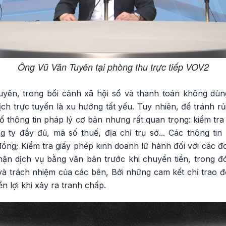
Ông Vũ Văn Tuyên tại phòng thu trực tiếp VOV2
yên, trong bối cảnh xã hội số và thanh toán không dùn
lịch trực tuyến là xu hướng tất yếu. Tuy nhiên, để tránh rủ
ố thông tin pháp lý cơ bản nhưng rất quan trọng: kiểm tr
g ty đầy đủ, mã số thuế, địa chỉ trụ sở... Các thông tin
ồng; Kiểm tra giấy phép kinh doanh lữ hành đối với các đơ
n dịch vụ bằng văn bản trước khi chuyển tiền, trong đó 
và trách nhiệm của các bên, Bởi những cam kết chỉ trao đ
ền lợi khi xảy ra tranh chấp.