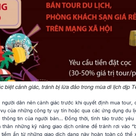
 biệt cảnh giác, tránh bị lừa đảo trong mùa di lịch dịp 
, người dân nên cảnh giác trước khi quyết định mua tour, d
 vụ của những công ty uy tín hoặc qua các ứng dụng du lị
õ thông tin của người bán… Đồng thời, tỉnh táo trước yêu
 thân những kỹ năng giao dịch online để tránh rơi vào “b
o tiềm ẩn từ những giao dịch dạng này hoàn toàn có thể x