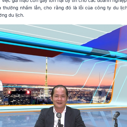
việc giả mạo còn gây tổn hại uy tín cho các doanh nghiệp
 thường nhầm lẫn, cho rằng đó là lỗi của công ty du lịch
ờng du lịch.