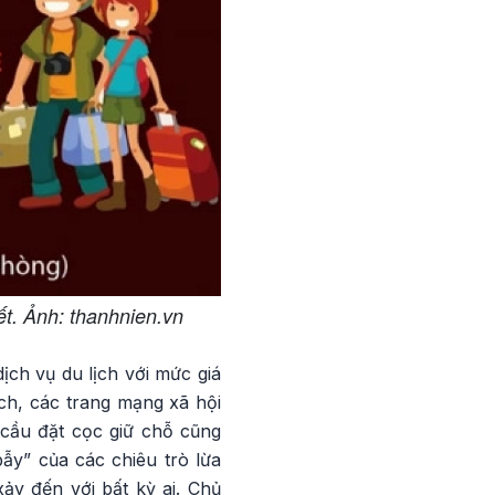
Tết. Ảnh: thanhnien.vn
ịch vụ du lịch với mức giá
ch, các trang mạng xã hội
 cầu đặt cọc giữ chỗ cũng
ẫy” của các chiêu trò lừa
ảy đến với bất kỳ ai. Chủ