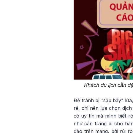
Khách du lịch cần dặc
Để tránh bị “sập bẫy” lừa
rẻ, chỉ nên lựa chọn dịch
có uy tín mà mình biết r
như cần trang bị cho bản
đảo trên mạng, bởi rủi r