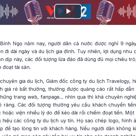
Play
Video
Bính Ngọ năm nay, người dân cả nước được nghỉ 9 ngà
ến đi dài ngày và du lịch gia đình. Tuy nhiên, lợi dụng nhu
n dịp này, các đối tượng lừa đảo đã dùng đủ mọi chiêu trò
 đoạt tài sản.
huyên gia du lịch, Giám đốc công ty du lịch Travelogy, h
ch giá rẻ bất thường, thường được quảng cáo rất hấp dẫn 
hững trang web, fanpage... nhìn qua thì khá chuyên ngh
õ ràng. Các đối tượng thường yêu cầu khách chuyển tiền
lạc hoặc viện nhiều lý do để kéo dài rồi chiếm đoạt tiền. M
g hiệu các công ty du lịch uy tín. Họ sao chép logo, hình 
p để tạo lòng tin với khách hàng. Nếu người dân không ki