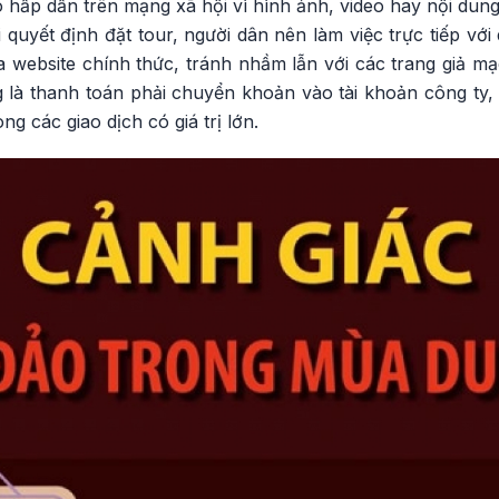
 hấp dẫn trên mạng xã hội vì hình ảnh, video hay nội dun
i quyết định đặt tour, người dân nên làm việc trực tiếp vớ
tra website chính thức, tránh nhầm lẫn với các trang giả m
 là thanh toán phải chuyển khoản vào tài khoản công ty, 
ng các giao dịch có giá trị lớn.