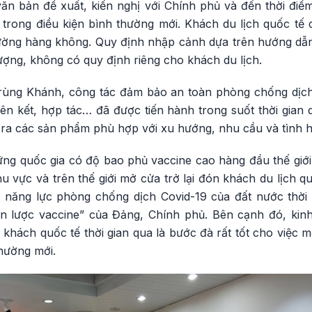
văn bản đề xuất, kiến nghị với Chính phủ và đến thời điể
i trong điều kiện bình thường mới. Khách du lịch quốc tế
ờng hàng không. Quy định nhập cảnh dựa trên hướng dẫn
ợng, không có quy định riêng cho khách du lịch.
ùng Khánh, công tác đảm bảo an toàn phòng chống dịch
iên kết, hợp tác… đã được tiến hành trong suốt thời gian
 ra các sản phẩm phù hợp với xu hướng, nhu cầu và tình h
ững quốc gia có độ bao phủ vaccine cao hàng đầu thế giới
hu vực và trên thế giới mở cửa trở lại đón khách du lịch 
à năng lực phòng chống dịch Covid-19 của đất nước thời
n lược vaccine” của Đảng, Chính phủ. Bên cạnh đó, kinh 
 khách quốc tế thời gian qua là bước đà rất tốt cho việc m
thường mới.