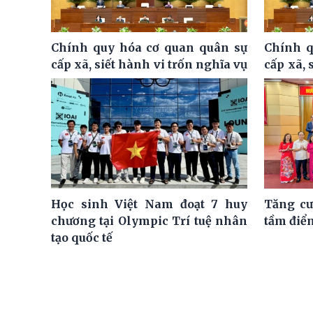
Chính quy hóa cơ quan quân sự
Chính q
cấp xã, siết hành vi trốn nghĩa vụ
cấp xã, 
Học sinh Việt Nam đoạt 7 huy
Tăng cư
chương tại Olympic Trí tuệ nhân
tầm điể
tạo quốc tế