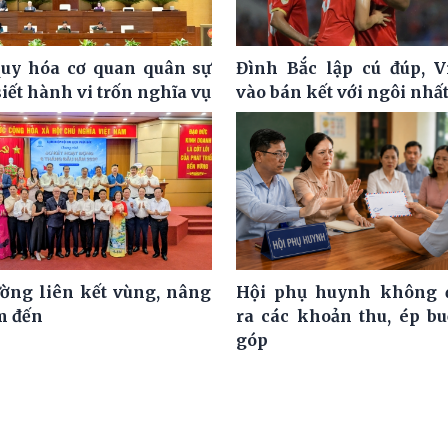
uy hóa cơ quan quân sự
Đình Bắc lập cú đúp, 
siết hành vi trốn nghĩa vụ
vào bán kết với ngôi nhấ
ờng liên kết vùng, nâng
Hội phụ huynh không đ
m đến
ra các khoản thu, ép b
góp