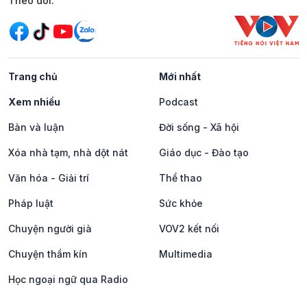
Mạng xã hội
Theo dõi:
Trang chủ
Mới nhất
Xem nhiều
Podcast
Bàn và luận
Đời sống - Xã hội
Xóa nhà tạm, nhà dột nát
Giáo dục - Đào tạo
Văn hóa - Giải trí
Thể thao
Pháp luật
Sức khỏe
Chuyện người già
VOV2 kết nối
Chuyện thầm kín
Multimedia
Học ngoại ngữ qua Radio