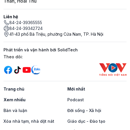
Thân, Hoài Thu
Liên hệ
84-24-39365555
84-24-39342724
41-43 phố Bà Triệu, phường Cửa Nam, TP. Hà Nội
Phát triển và vận hành bởi SolidTech
Mạng xã hội
Theo dõi:
Trang chủ
Mới nhất
Xem nhiều
Podcast
Bàn và luận
Đời sống - Xã hội
Xóa nhà tạm, nhà dột nát
Giáo dục - Đào tạo