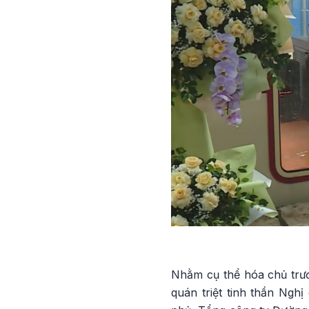
Nhằm cụ thể hóa chủ trư
quán triệt tinh thần Ngh