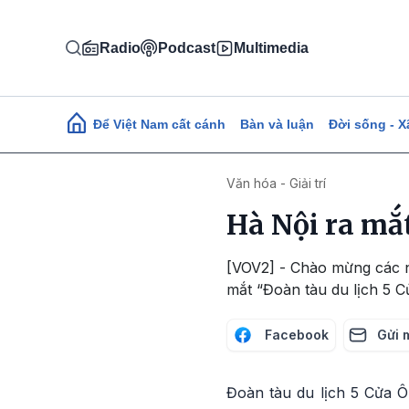
Nhảy đến nội dung
Radio
Podcast
Multimedia
Main navigation
Để Việt Nam cất cánh
Bàn và luận
Đời sống - X
Văn hóa - Giải trí
Hà Nội ra mắt
[VOV2] - Chào mừng các ng
mắt “Đoàn tàu du lịch 5 C
Facebook
Gửi 
Đoàn tàu du lịch 5 Cửa Ô