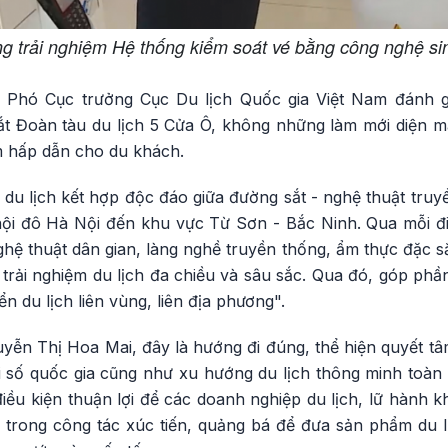
g trải nghiệm Hệ thống kiểm soát vé bằng công nghệ sin
Phó Cục trưởng Cục Du lịch Quốc gia Việt Nam đánh g
t Đoàn tàu du lịch 5 Cửa Ô, không những làm mới diện 
m hấp dẫn cho du khách.
du lịch kết hợp độc đáo giữa đường sắt - nghệ thuật truy
từ nội đô Hà Nội đến khu vực Từ Sơn - Bắc Ninh. Qua mỗi 
nghệ thuật dân gian, làng nghề truyền thống, ẩm thực đặc sắ
 trải nghiệm du lịch đa chiều và sâu sắc. Qua đó, góp phần l
ển du lịch liên vùng, liên địa phương".
ễn Thị Hoa Mai, đây là hướng đi đúng, thể hiện quyết tâ
i số quốc gia cũng như xu hướng du lịch thông minh toàn 
iều kiện thuận lợi để các doanh nghiệp du lịch, lữ hành k
 trong công tác xúc tiến, quảng bá để đưa sản phẩm du 