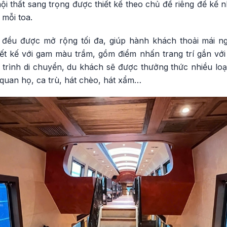
nội thất sang trọng được thiết kế theo chủ đề riêng để kể
 mỗi toa.
e đều được mở rộng tối đa, giúp hành khách thoải mái 
ết kế với gam màu trầm, gồm điểm nhấn trang trí gắn vớ
 trình di chuyển, du khách sẽ được thưởng thức nhiều loạ
quan họ, ca trù, hát chèo, hát xẩm…