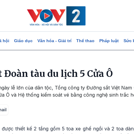
ã hội
Giáo dục
Văn hóa - Giải trí
Thể thao
Pháp luật
Sức 
 Đoàn tàu du lịch 5 Cửa Ô
ày lễ lớn của dân tộc, Tổng công ty Đường sắt Việt Nam (V
ửa Ô và Hệ thống kiểm soát vé bằng công nghệ sinh trắc h
mail
 được thiết kế 2 tầng gồm 5 toa xe ghế ngồi và 2 toa dà