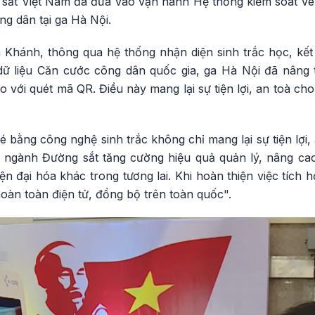
sắt Việt Nam đã đưa vào vận hành Hệ thống kiểm soát vé
g dân tại ga Hà Nội.
Khánh, thông qua hệ thống nhận diện sinh trắc học, kết
dữ liệu Căn cước công dân quốc gia, ga Hà Nội đã nâng 
với quét mã QR. Điều này mang lại sự tiện lợi, an toà ch
vé bằng công nghệ sinh trắc không chỉ mang lại sự tiện lợi
 ngành Đường sắt tăng cường hiệu quả quản lý, nâng cao
iện đại hóa khác trong tương lai. Khi hoàn thiện việc tích 
hoàn toàn điện tử, đồng bộ trên toàn quốc".