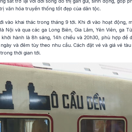
g sắt trở lại với đời sống đô thị gần gũi, sinh động, góp 
 trị văn hóa truyền thống tốt đẹp của dân tộc.
đi vào khai thác trong tháng 9 tới. Khi đi vào hoạt động, 
Hà Nội và qua các ga Long Biên, Gia Lâm, Yên Viên, ga Từ
iờ khởi hành là 8h sáng, 14h chiều và 20h30, phù hợp để 
n ngày và đêm tùy theo nhu cầu. Cách đặt vé và giá vé tà
rong thời gian tới.