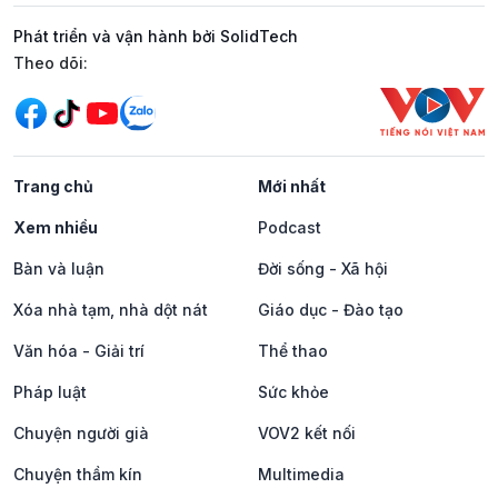
Phát triển và vận hành bởi SolidTech
Mạng xã hội
Theo dõi:
Trang chủ
Mới nhất
Xem nhiều
Podcast
Bàn và luận
Đời sống - Xã hội
Xóa nhà tạm, nhà dột nát
Giáo dục - Đào tạo
Văn hóa - Giải trí
Thể thao
Pháp luật
Sức khỏe
Chuyện người già
VOV2 kết nối
Chuyện thầm kín
Multimedia