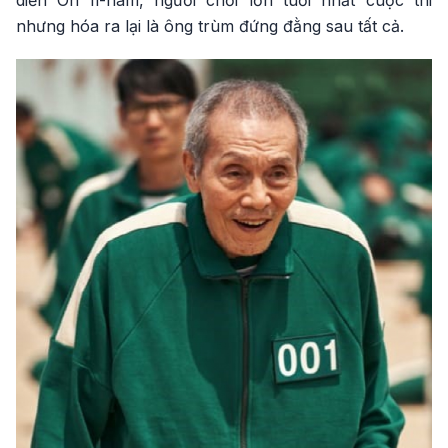
diễn Oh Il-nam, người chơi lớn tuổi nhất cuộc thi
nhưng hóa ra lại là ông trùm đứng đằng sau tất cả.