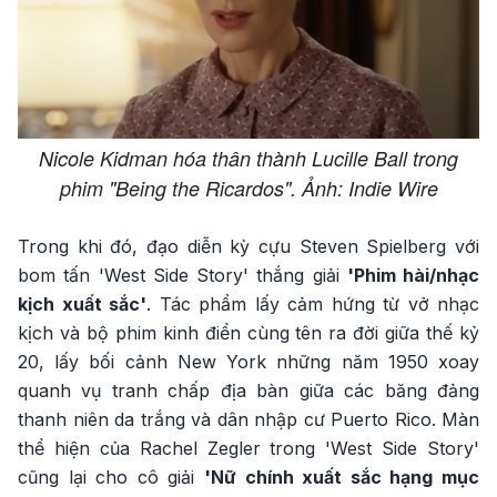
Nicole Kidman hóa thân thành Lucille Ball trong
phim "Being the Ricardos". Ảnh: Indie Wire
Trong khi đó, đạo diễn kỳ cựu Steven Spielberg với
bom tấn 'West Side Story' thắng giải
'Phim hài/nhạc
kịch xuất sắc'
. Tác phẩm lấy cảm hứng từ vở nhạc
kịch và bộ phim kinh điển cùng tên ra đời giữa thế kỷ
20, lấy bối cảnh New York những năm 1950 xoay
quanh vụ tranh chấp địa bàn giữa các băng đảng
thanh niên da trắng và dân nhập cư Puerto Rico. Màn
thể hiện của Rachel Zegler trong 'West Side Story'
cũng lại cho cô giải
'Nữ chính xuất sắc hạng mục