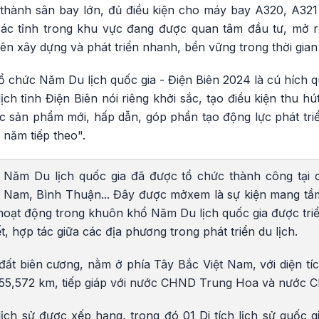
hành sân bay lớn, đủ điều kiện cho máy bay A320, A321
ác tỉnh trong khu vực đang được quan tâm đầu tư, mở r
ên xây dựng và phát triển nhanh, bền vững trong thời gian 
tổ chức Năm Du lịch quốc gia - Điện Biên 2024 là cú hích q
lịch tỉnh Điện Biên nói riêng khởi sắc, tạo điều kiện thu h
ác sản phẩm mới, hấp dẫn, góp phần tạo động lực phát triển
năm tiếp theo".
Năm Du lịch quốc gia đã được tổ chức thành công tại c
 Nam, Bình Thuận... Đây được mởxem là sự kiện mang tầ
hoạt động trong khuôn khổ Năm Du lịch quốc gia được triể
ết, hợp tác giữa các địa phương trong phát triển du lịch.
đất biên cương, nằm ở phía Tây Bắc Việt Nam, với diện tí
 455,572 km, tiếp giáp với nước CHND Trung Hoa và nước
 lịch sử được xếp hạng, trong đó 01 Di tích lịch sử quốc g