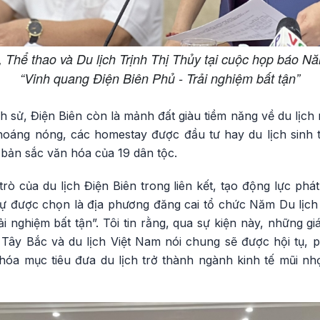
 Thể thao và Du lịch Trịnh Thị Thủy tại cuộc họp báo Nă
“Vinh quang Điện Biên Phủ - Trải nghiệm bất tận”
ch sử, Điện Biên còn là mảnh đất giàu tiềm năng về du lịc
hoáng nóng, các homestay được đầu tư hay du lịch sinh
m bản sắc văn hóa của 19 dân tộc.
trò của du lịch Điện Biên trong liên kết, tạo động lực phá
dự được chọn là địa phương đăng cai tổ chức Năm Du lịch 
 nghiệm bất tận”. Tôi tin rằng, qua sự kiện này, những giá
g Tây Bắc và du lịch Việt Nam nói chung sẽ được hội tụ, 
hóa mục tiêu đưa du lịch trở thành ngành kinh tế mũi nh