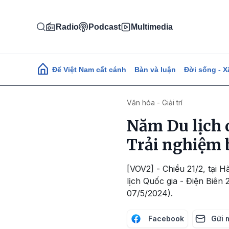
Nhảy đến nội dung
Radio
Podcast
Multimedia
Main navigation
Để Việt Nam cất cánh
Bàn và luận
Đời sống - X
Văn hóa - Giải trí
Năm Du lịch 
Trải nghiệm 
[VOV2] - Chiều 21/2, tại 
lịch Quốc gia - Điện Biên
07/5/2024).
Facebook
Gửi 