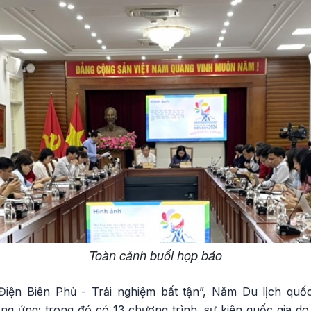
Toàn cảnh buổi họp báo
Điện Biên Phủ - Trải nghiệm bất tận”, Năm Du lịch quốc
ởng ứng; trong đó có 13 chương trình, sự kiện quốc gia d