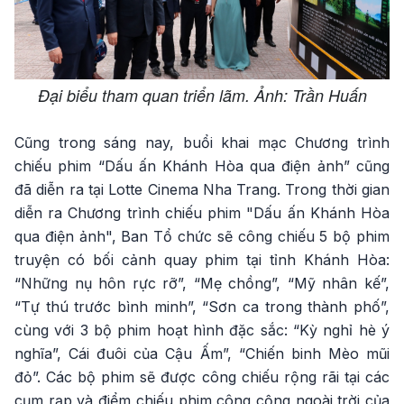
Đại biểu tham quan triển lãm. Ảnh: Trần Huấn
Cũng trong sáng nay, buổi khai mạc Chương trình
chiếu phim “Dấu ấn Khánh Hòa qua điện ảnh” cũng
đã diễn ra tại Lotte Cinema Nha Trang. Trong thời gian
diễn ra Chương trình chiếu phim "Dấu ấn Khánh Hòa
qua điện ảnh", Ban Tổ chức sẽ công chiếu 5 bộ phim
truyện có bối cảnh quay phim tại tỉnh Khánh Hòa:
“Những nụ hôn rực rỡ”, “Mẹ chồng”, “Mỹ nhân kế”,
“Tự thú trước bình minh”, “Sơn ca trong thành phố”,
cùng với 3 bộ phim hoạt hình đặc sắc: “Kỳ nghỉ hè ý
nghĩa”, Cái đuôi của Cậu Ấm”, “Chiến binh Mèo mũi
đỏ”. Các bộ phim sẽ được công chiếu rộng rãi tại các
cụm rạp và điểm chiếu phim công cộng ngoài trời của