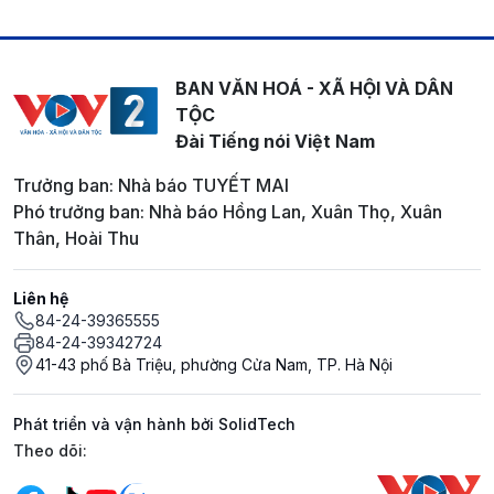
BAN VĂN HOÁ - XÃ HỘI VÀ DÂN
TỘC
Đài Tiếng nói Việt Nam
Trưởng ban: Nhà báo TUYẾT MAI
Phó trưởng ban: Nhà báo Hồng Lan, Xuân Thọ, Xuân
Thân, Hoài Thu
Liên hệ
84-24-39365555
84-24-39342724
41-43 phố Bà Triệu, phường Cửa Nam, TP. Hà Nội
Phát triển và vận hành bởi SolidTech
Mạng xã hội
Theo dõi: